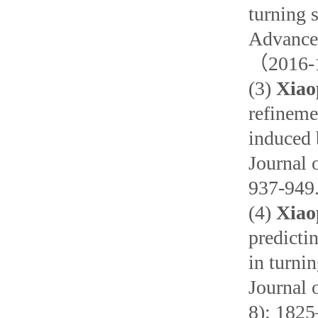
turning 
Advanced
（2016-
(3)
Xiao
refineme
induced 
Journal 
937-949
(4)
Xiao
predicti
in turni
Journal 
8): 182