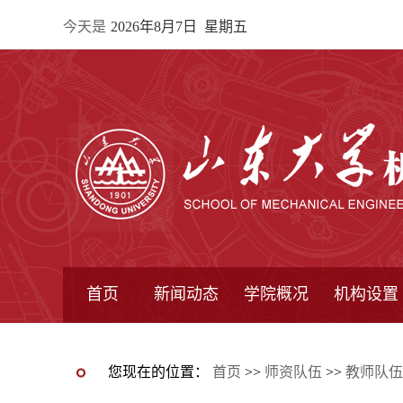
今天是
2026年8月7日 星期五
首页
新闻动态
学院概况
机构设置
通知公告
院所新闻
教学信息
学术动态
学院简报
学院简介
学院领导
办公指南
院长信箱
书记信箱
行政机构
系所设置
研究机构
学术组织
您现在的位置：
首页
>>
师资队伍
>>
教师队伍