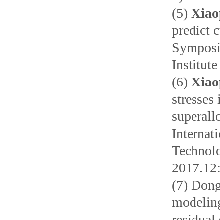
(5)
Xiao
predict c
Symposi
Institut
(6)
Xiao
stresses
superall
Internat
Technolo
2017.12:
(7) Dong
modeling
residual 