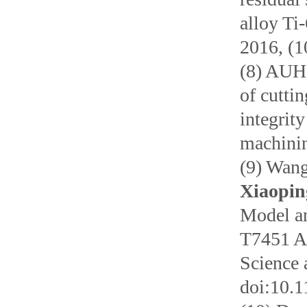
alloy Ti
2016, (1
(8) AUH
of cutti
integrit
machinin
(9) Wang
Xiaopin
Model an
T7451 A
Science 
doi:10.