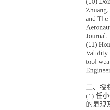
(10) Don
Zhuang. 
and The 
Aeronaut
Journal.
(11) Hon
Validity
tool wear
Engineer
二、授
(1)
任小
的显现及定