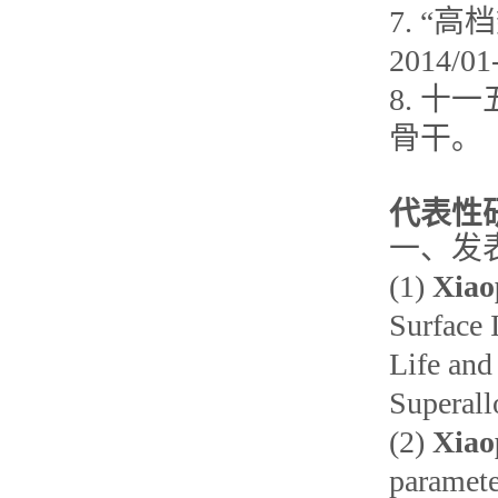
7. 
2014/0
8. 十
骨干。
代表性
一、发
(1)
Xiao
Surface 
Life and
Superall
(2)
Xiao
paramete