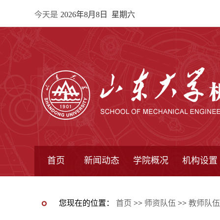
今天是
2026年8月8日 星期六
首页
新闻动态
学院概况
机构设置
通知公告
院所新闻
教学信息
学术动态
学院简报
学院简介
学院领导
办公指南
院长信箱
书记信箱
行政机构
系所设置
研究机构
学术组织
您现在的位置：
首页
>>
师资队伍
>>
教师队伍