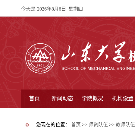
今天是
2026年8月6日 星期四
首页
新闻动态
学院概况
机构设置
通知公告
院所新闻
教学信息
学术动态
学院简报
学院简介
学院领导
办公指南
院长信箱
书记信箱
行政机构
系所设置
研究机构
学术组织
您现在的位置：
首页
>>
师资队伍
>>
教师队伍