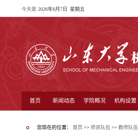
今天是
2026年8月7日 星期五
首页
新闻动态
学院概况
机构设置
通知公告
院所新闻
教学信息
学术动态
学院简报
学院简介
学院领导
办公指南
院长信箱
书记信箱
行政机构
系所设置
研究机构
学术组织
您现在的位置：
首页
>>
师资队伍
>>
教师队伍