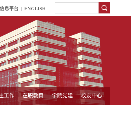
信息平台
|
ENGLISH
生工作
在职教育
学院党建
校友中心
中外合作教育
本专科教育
中心简介
工程博士
同力硕士
培训教育
首页
党员发展管理
样板支部建设
通知公告
工作动态
支部建设
身边榜样