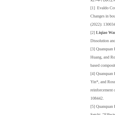
[1] Evaldo Cos
Changes in bou
(2022): 130034
[2]
Liqiao Wa
Dissolution an
[3] Quanquan
Huang, and Ross
based composi
[4] Quanquan 
Yin*, and Rossi
reinforcement 
108442.
[5] Quanquan 
Setchi. "Effect