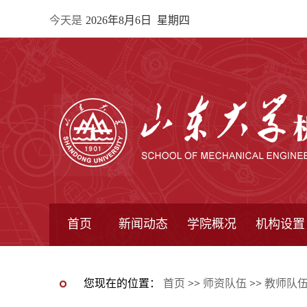
今天是
2026年8月6日 星期四
首页
新闻动态
学院概况
机构设置
通知公告
院所新闻
教学信息
学术动态
学院简报
学院简介
学院领导
办公指南
院长信箱
书记信箱
行政机构
系所设置
研究机构
学术组织
您现在的位置：
首页
>>
师资队伍
>>
教师队