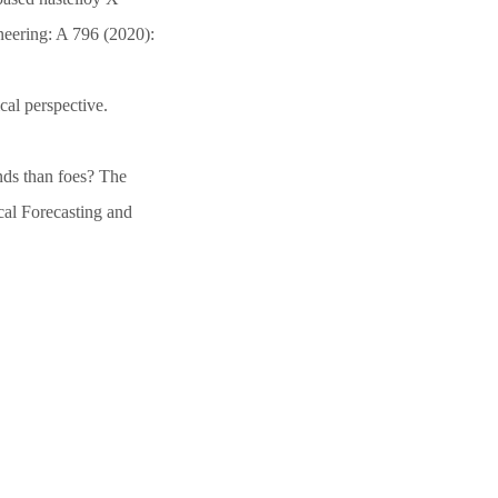
neering: A 796 (2020):
cal perspective.
nds than foes? The
cal Forecasting and