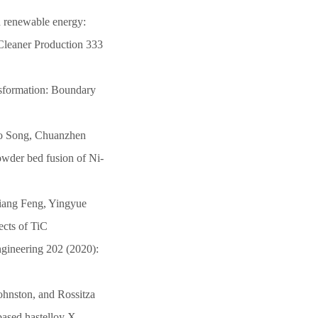
d renewable energy:
 Cleaner Production 333
nsformation: Boundary
.
o Song, Chuanzhen
owder bed fusion of Ni-
ang Feng, Yingyue
ects of TiC
ngineering 202 (2020):
ohnston, and Rossitza
based hastelloy X