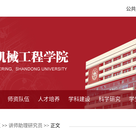
公共
师资队伍
人才培养
学科建设
科学研究
学
系所师资
教师队伍
导师介绍
博士后流动站
研究生学术论
研究生教育
卓越工程师
本科教育
继续教育
实践基地
培养方案
管理规章
实验中心
精品课程
国家重点学科
学科概况
985工程
211工程
大型仪器设备
仪器收费标准
仪器共享办法
固定资产管理
省工程中心
重点实验室
科研领域
科技政策
伍
>>
讲师助理研究员
>> 正文
坛