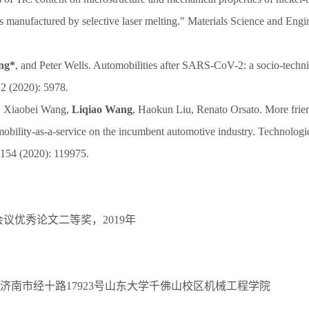
 manufactured by selective laser melting." Materials Science and Engi
ng*
, and Peter Wells. Automobilities after SARS-CoV-2: a socio-techni
12 (2020): 5978.
s, Xiaobei Wang,
Liqiao Wang
, Haokun Liu, Renato Orsato. More frie
mobility-as-a-service on the incumbent automotive industry. Technologi
154 (2020): 119975.
际会议优秀论文二等奖，2019年
济南市经十路17923号山东大学千佛山校区机械工程学院