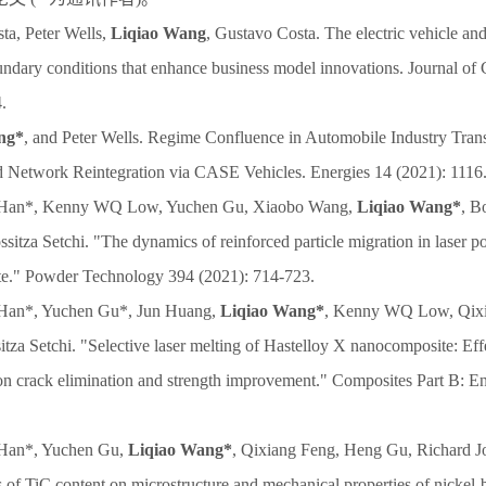
ta, Peter Wells,
Liqiao Wang
, Gustavo Costa. The electric vehicle an
ndary conditions that enhance business model innovations. Journal of
.
ng*
, and Peter Wells. Regime Confluence in Automobile Industry Tra
d Network Reintegration via CASE Vehicles. Energies 14 (2021): 1116
 Han*, Kenny WQ Low, Yuchen Gu, Xiaobo Wang,
Liqiao Wang*
, B
itza Setchi. "The dynamics of reinforced particle migration in laser p
te." Powder Technology 394 (2021): 714-723.
Han*, Yuchen Gu*, Jun Huang,
Liqiao Wang*
, Kenny WQ Low, Qixi
tza Setchi. "Selective laser melting of Hastelloy X nanocomposite: Eff
on crack elimination and strength improvement." Composites Part B: E
Han*, Yuchen Gu,
Liqiao Wang*
, Qixiang Feng, Heng Gu, Richard J
s of TiC content on microstructure and mechanical properties of nickel-