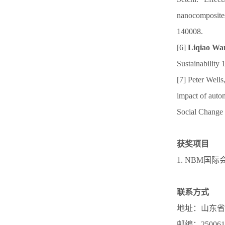
nanocomposites
140008.
[6]
Liqiao Wa
Sustainability 
[7] Peter Well
impact of auto
Social Change 
获奖项目
1. NBM国
联系方式
地址：山东省
邮编：250061