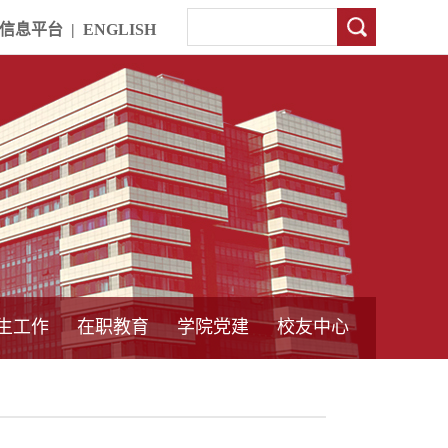
信息平台
|
ENGLISH
生工作
在职教育
学院党建
校友中心
中外合作教育
本专科教育
中心简介
工程博士
同力硕士
培训教育
首页
党员发展管理
样板支部建设
通知公告
工作动态
支部建设
身边榜样