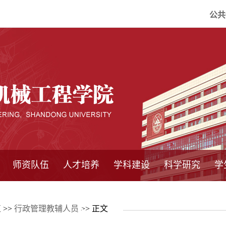
公共
师资队伍
人才培养
学科建设
科学研究
学
系所师资
教师队伍
导师介绍
博士后流动站
研究生学术论
研究生教育
卓越工程师
本科教育
继续教育
实践基地
培养方案
管理规章
实验中心
精品课程
国家重点学科
学科概况
985工程
211工程
大型仪器设备
仪器收费标准
仪器共享办法
固定资产管理
省工程中心
重点实验室
科研领域
科技政策
伍
>>
行政管理教辅人员
>> 正文
坛