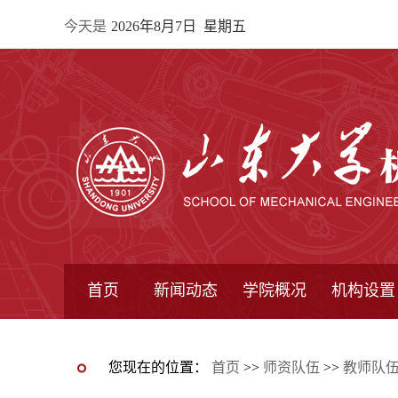
今天是
2026年8月7日 星期五
首页
新闻动态
学院概况
机构设置
通知公告
院所新闻
教学信息
学术动态
学院简报
学院简介
学院领导
办公指南
院长信箱
书记信箱
行政机构
系所设置
研究机构
学术组织
您现在的位置：
首页
>>
师资队伍
>>
教师队