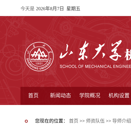
今天是
2026年8月7日 星期五
首页
新闻动态
学院概况
机构设置
通知公告
院所新闻
教学信息
学术动态
学院简报
学院简介
学院领导
办公指南
院长信箱
书记信箱
行政机构
系所设置
研究机构
学术组织
您现在的位置：
首页
>>
师资队伍
>>
导师介绍