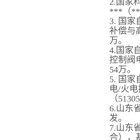
2.国
***（
**
3. 
补偿与高
万。
4.国
控制阀电
54万。
5. 
电/火
（5130
6.山
发。
7.山
合），