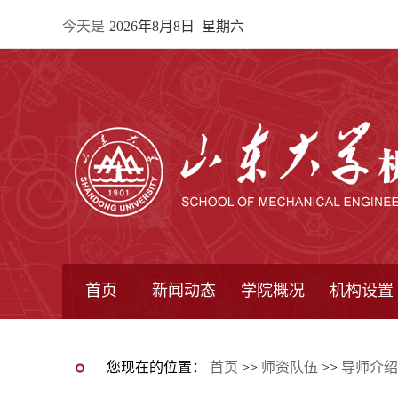
今天是
2026年8月8日 星期六
首页
新闻动态
学院概况
机构设置
通知公告
院所新闻
教学信息
学术动态
学院简报
学院简介
学院领导
办公指南
院长信箱
书记信箱
行政机构
系所设置
研究机构
学术组织
您现在的位置：
首页
>>
师资队伍
>>
导师介绍