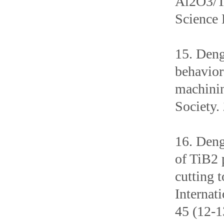
Al2O3/Ti
Science 
15. Deng
behavior
machinin
Society.
16. Deng
of TiB2 
cutting 
Internat
45 (12-1