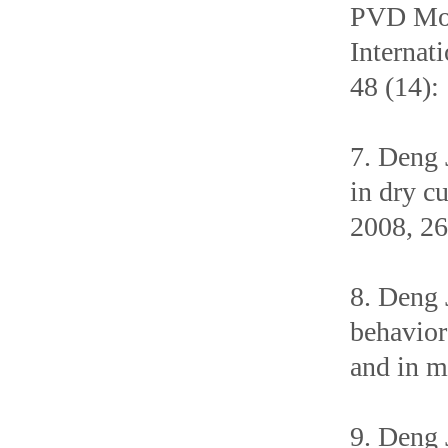
PVD MoS2
Internat
48 (14):
7. Deng 
in dry c
2008, 26
8. Deng 
behavior
and in m
9. Deng 