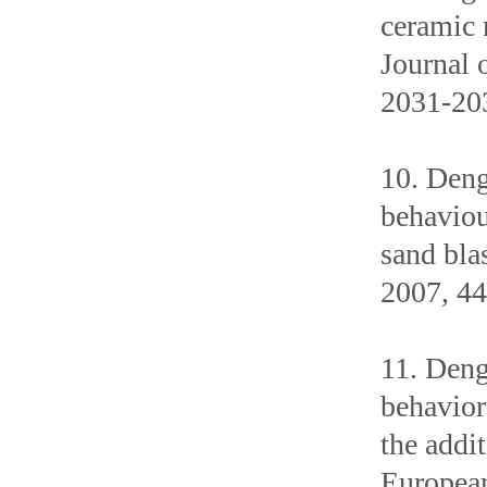
ceramic 
Journal 
2031-20
10. Deng
behaviou
sand bla
2007, 44
11. Deng
behavior
the addit
European