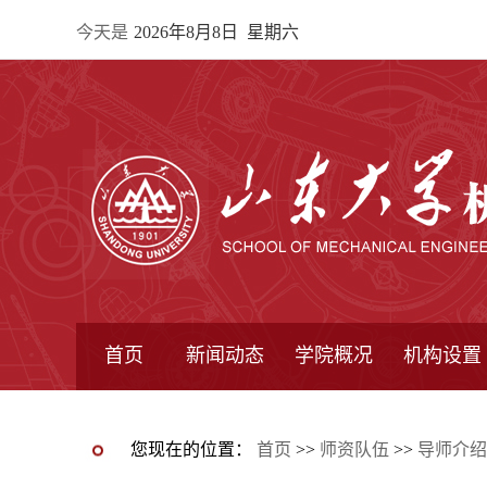
今天是
2026年8月8日 星期六
首页
新闻动态
学院概况
机构设置
通知公告
院所新闻
教学信息
学术动态
学院简报
学院简介
学院领导
办公指南
院长信箱
书记信箱
行政机构
系所设置
研究机构
学术组织
您现在的位置：
首页
>>
师资队伍
>>
导师介绍