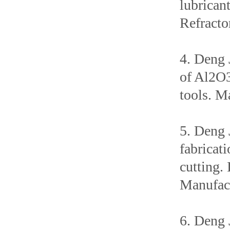
lubricant
Refracto
4. Deng 
of Al2O3
tools. M
5. Deng 
fabricati
cutting.
Manufact
6. Deng 