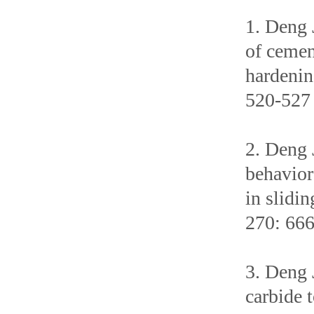
1. Deng 
of cemen
hardenin
520-527
2. Deng 
behavior
in slidin
270: 66
3. Deng 
carbide t