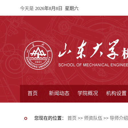
今天是
2026年8月8日 星期六
首页
新闻动态
学院概况
机构设置
通知公告
院所新闻
教学信息
学术动态
学院简报
学院简介
学院领导
办公指南
院长信箱
书记信箱
行政机构
系所设置
研究机构
学术组织
您现在的位置：
首页
>>
师资队伍
>>
导师介绍