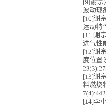
[9]谢
波动现象[J
[10]
运动特性[J
[11]
进气性能的研
[12]
度位置设
23(3):27
[13]
料燃烧特
7(4):442
[14]