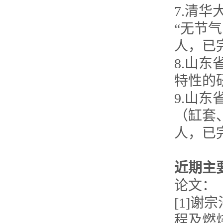
7.清
“无节
人，已
8.山
特性的
9.山
（缸套
人，已
近期主
论文：
[1]谢
程及燃烧