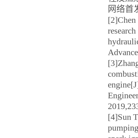
网络首发:
[2]Chen 
research 
hydrauli
Advances
[3]Zhang
combusti
engine[J
Engineer
2019,23
[4]Sun T
pumping 