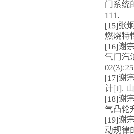
门系统的开
111.
[15]
燃烧特性的影
[16]
气门汽油
02(3):25
[17]
计[J]. 
[18]
气凸轮升程
[19]
动规律的精