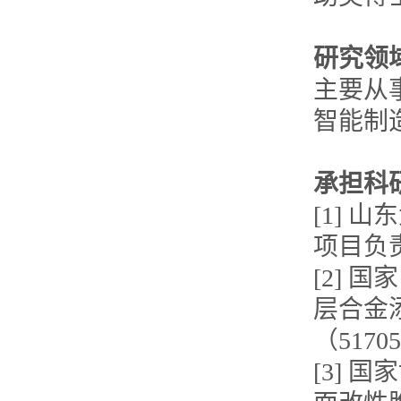
研究领
主要从
智能制
承担科
[1] 山
项目负
[2]
层合金
（5170
[3]