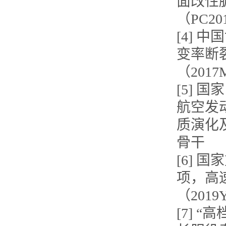
面改性
（PC20
[4] 
变率断
（2017
[5]
航空发
质演化及调
骨干
[6] 
项，高
（2019
[7] 