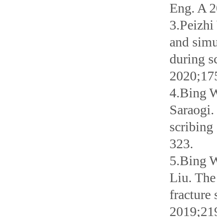
Eng. A 
3.Peizhi
and simu
during sc
2020;17
4.Bing W
Saraogi.
scribing
323.
5.Bing W
Liu. The 
fracture
2019;21