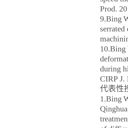
Prod. 20
9.Bing W
serrated 
machinin
10.Bing 
deformat
during h
CIRP J. 
代表性
1.Bing W
Qinghua 
treatmen