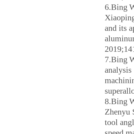
6.Bing 
Xiaoping
and its 
aluminum
2019;14
7.Bing W
analysis
machini
superall
8.Bing 
Zhenyu S
tool ang
speed ma