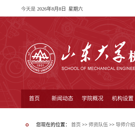
今天是
2026年8月8日 星期六
首页
新闻动态
学院概况
机构设置
通知公告
院所新闻
教学信息
学术动态
学院简报
学院简介
学院领导
办公指南
院长信箱
书记信箱
行政机构
系所设置
研究机构
学术组织
您现在的位置：
首页
>>
师资队伍
>>
导师介绍