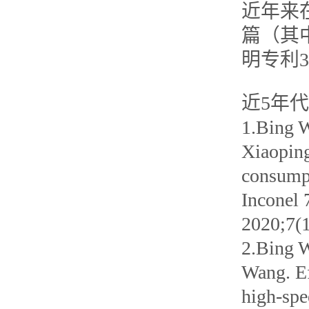
近年来
篇（其
明专利
近5年
1.Bing 
Xiaoping
consumpt
Inconel 
2020;7(1
2.Bing W
Wang. Ef
high-spe