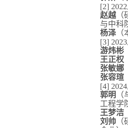
[2] 202
赵越
（
与中科
杨泽
（
[3] 202
游炜彬
王正权
张敏娜
张容瑄
[4] 202
郭明
（
工程学
王梦洁
刘帅
（