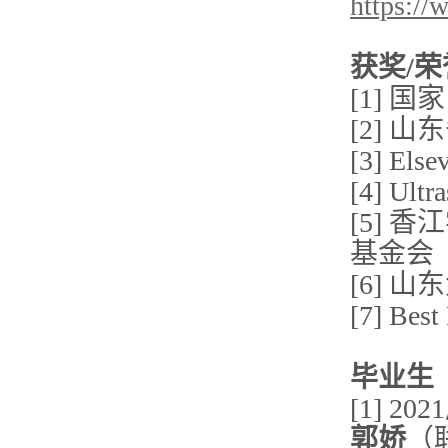
https://
获奖
/
荣
[1] 
[2] 
[3] E
[4] Ul
[5] 
基金会（
[6] 
[7] Bes
毕业生
[1] 202
郭娇
（