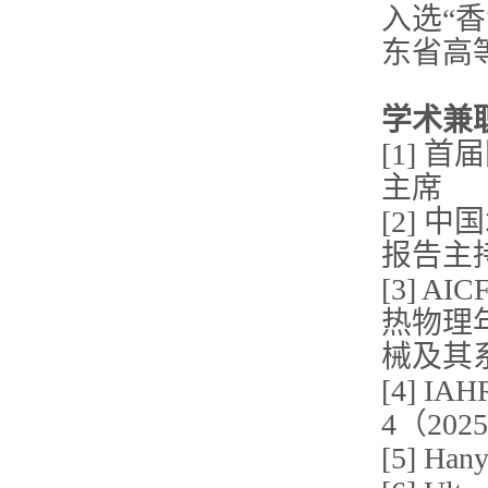
入选“
东省高
学术兼
[1] 
主席
[2] 
报告主
[3] A
热物理
械及其
[4] IA
4（20
[5] Ha