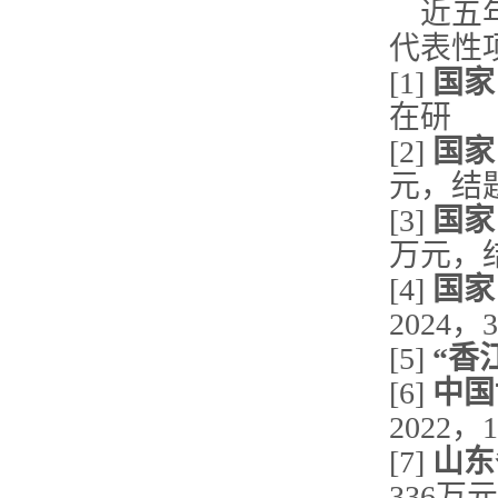
近五
代表性
[1]
国家
在研
[2]
国家
元，结
[3]
国家
万元，
[4]
国家
2024
[5]
“香江
[6]
中国
2022
[7]
山东
336万