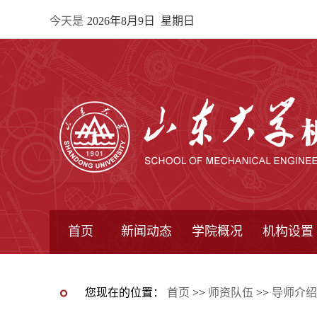
今天是
2026年8月9日 星期日
首页
新闻动态
学院概况
机构设置
通知公告
院所新闻
教学信息
学术动态
学院简报
学院简介
学院领导
办公指南
院长信箱
书记信箱
行政机构
系所设置
研究机构
学术组织
您现在的位置：
首页
>>
师资队伍
>>
导师介绍