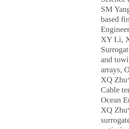
SM Yang
based fi
Engineer
XY Li, 
Surrogat
and towi
arrays, 
XQ Zhu*,
Cable te
Ocean E
XQ Zhu*,
surrogat