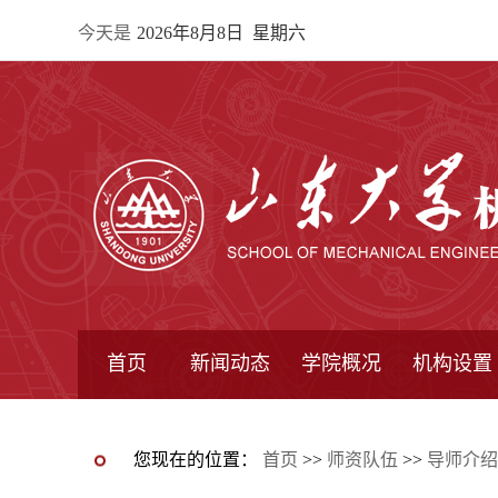
今天是
2026年8月8日 星期六
首页
新闻动态
学院概况
机构设置
通知公告
院所新闻
教学信息
学术动态
学院简报
学院简介
学院领导
办公指南
院长信箱
书记信箱
行政机构
系所设置
研究机构
学术组织
您现在的位置：
首页
>>
师资队伍
>>
导师介绍