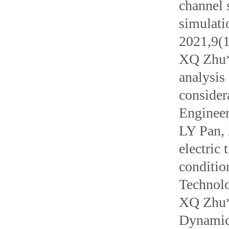
channel 
simulati
2021,9(1
XQ Zhu*
analysis
consider
Enginee
LY Pan, 
electric
conditio
Technol
XQ Zhu*
Dynamic 