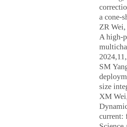
correcti
a cone-s
ZR Wei,
A high-p
multicha
2024,11
SM Yang
deployme
size int
XM Wei,
Dynamic 
current:
Science 