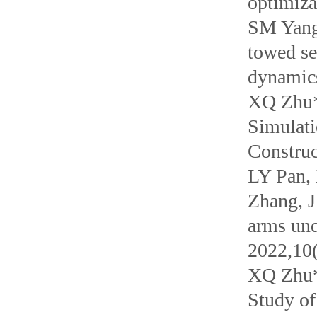
optimiza
SM Yang
towed se
dynamic
XQ Zhu*
Simulati
Constru
LY Pan,
Zhang, J
arms und
2022,10(
XQ Zhu*
Study of