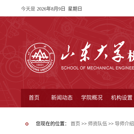
今天是
2026年8月9日 星期日
首页
新闻动态
学院概况
机构设置
通知公告
院所新闻
教学信息
学术动态
学院简报
学院简介
学院领导
办公指南
院长信箱
书记信箱
行政机构
系所设置
研究机构
学术组织
您现在的位置：
首页
>>
师资队伍
>>
导师介绍