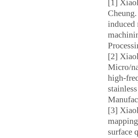
[1] Xiao
Cheung. 
induced 
machinin
Processi
[2] Xiao
Micro/na
high-fre
stainles
Manufact
[3] Xiao
mapping 
surface 