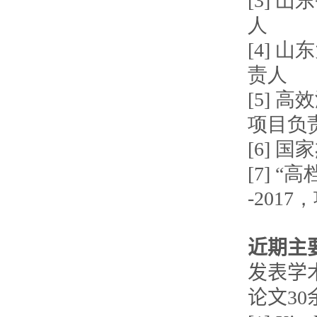
[3] 
人
[4] 
责人
[5] 
项目负
[6] 
[7] 
-201
近期主
发表学
论文3
0