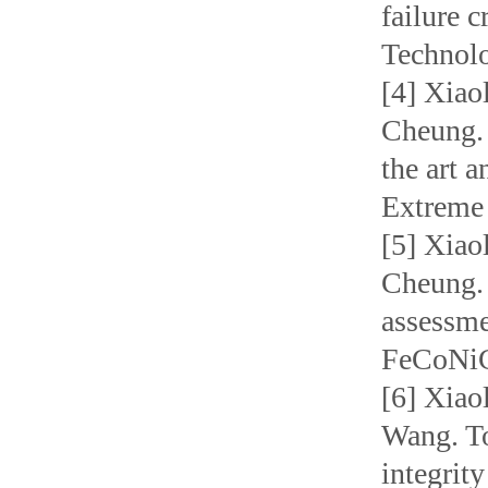
failure 
Technolo
[4] Xiao
Cheung. 
the art a
Extreme 
[5] Xiao
Cheung. 
assessme
FeCoNiCr
[6] Xiao
Wang. To
integrit