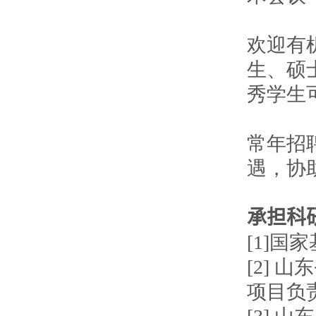
欢迎有
生、硕
秀学生
常年招
遇，协
承担科
[1]国
[2] 
项目负