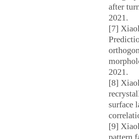
after tu
2021.
[7] Xiao
Predicti
orthogon
morpholo
2021.
[8] Xiao
recrysta
surface 
correlat
[9] Xiao
pattern 