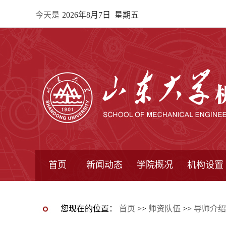
今天是
2026年8月7日 星期五
首页
新闻动态
学院概况
机构设置
通知公告
院所新闻
教学信息
学术动态
学院简报
学院简介
学院领导
办公指南
院长信箱
书记信箱
行政机构
系所设置
研究机构
学术组织
您现在的位置：
首页
>>
师资队伍
>>
导师介绍