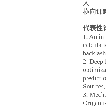
人
横向课
代表性
1. An im
calculat
backlash
2. Deep 
optimiza
predictio
Sources,
3. Mecha
Origami-