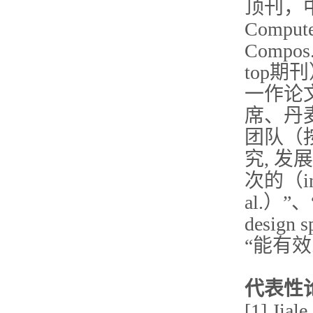
顶刊，中科
Comp
Comp
top期
一作论
席、丹麦
团队（
究, 发
次的（ini
al.）”、
desig
“能有效改
代表性
[1] Jiale