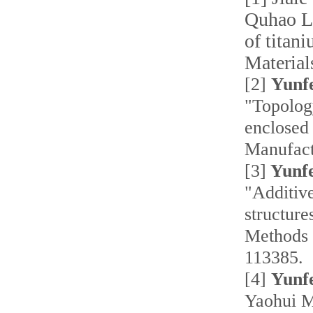
Quhao L
of titani
Material
[2]
Yunf
"Topology
enclosed 
Manufact
[3]
Yunfe
"Additiv
structure
Methods 
113385.
[4]
Yunf
Yaohui M