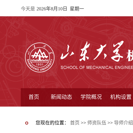
今天是
2026年8月10日 星期一
首页
新闻动态
学院概况
机构设置
通知公告
院所新闻
教学信息
学术动态
学院简报
学院简介
学院领导
办公指南
院长信箱
书记信箱
行政机构
系所设置
研究机构
学术组织
您现在的位置：
首页
>>
师资队伍
>>
导师介绍