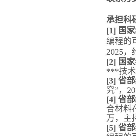
承担科
[1]
编程的
2025
[2] 
***技
[3]
究”，20
[4]
合材料在
万，主
[5]