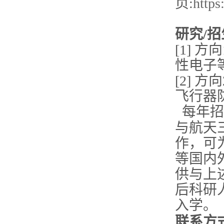
页:
https
研究/
[1] 
性电子
[
2]
方向
飞行器
每年招
与航天
作，可
等国内
供与上
后科研
入学。
联系方式：