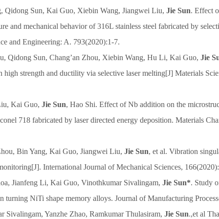
g, Qidong Sun, Kai Guo, Xiebin Wang, Jiangwei Liu,
Jie Sun
. Effect 
ure and mechanical behavior of 316L stainless steel fabricated by selecti
nce and Engineering: A. 793(2020):1-7.
Liu, Qidong Sun, Chang’an Zhou, Xiebin Wang, Hu Li, Kai Guo,
Jie S
h high strength and ductility via selective laser melting[J] Materials Sc
iu, Kai Guo,
Jie Sun
, Hao Shi. Effect of Nb addition on the microstr
nconel 718 fabricated by laser directed energy deposition. Materials Cha
hou, Bin Yang, Kai Guo, Jiangwei Liu,
Jie Sun
, et al. Vibration singu
monitoring[J]. International Journal of Mechanical Sciences, 166(2020):
oa, Jianfeng Li, Kai Guo, Vinothkumar Sivalingam,
Jie Sun*
. Study o
s in turning NiTi shape memory alloys. Journal of Manufacturing Proces
ar Sivalingam, Yanzhe Zhao, Ramkumar Thulasiram,
Jie Sun
.,et al T