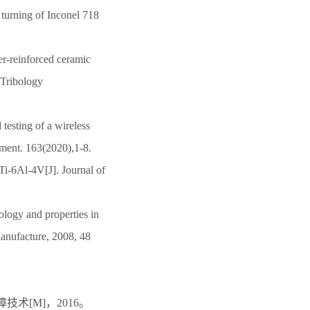
 turning of Inconel 718
er-reinforced ceramic
. Tribology
testing of a wireless
rement. 163(2020),1-8.
Ti-6Al-4V[J]. Journal of
logy and properties in
Manufacture, 2008, 48
术[M]，2016。