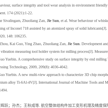
iour, surface integrity and tool wear analysis in environment friendly
ent. 174 (2021):1-22.
r Sivalingam, Zhuoliang Zan,
Jie Sun
, et al. Wear behaviour of whisk
rning of Inconel 718 assisted by an atomized spray of solid lubricants[J]
2020, 148: 106235.
 Zhou, Kai Guo, Ying Zhao, Zhuoliang Zan,
Jie Sun
. Development and 
al vibration measuring tool holder system for milling process[J]. Measu
Guo Yuebin. A comprehensive study on surface integrity by end milling 
essing Technology, 2009, 209(8): 4036-4042.
Guo Yuebin. A new multi-view approach to characterize 3D chip morpho
tanium alloy Ti-6Al-4V[J]. International Journal of Machine Tools and 
1494.
；董辉跃；孙杰；王秋成等. 航空整体结构件加工变形机理及精度保障技