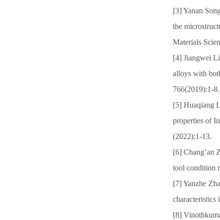
[3] Yanan Son
the microstruct
Materials Scie
[4] Jiangwei 
alloys with bot
766(2019):1-8.
[5] Huaqiang L
properties of I
(2022):1-13.
[6] Chang’an Z
tool condition 
[7] Yanzhe Zha
characteristic
[8] Vinothkum