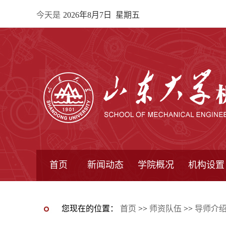
今天是
2026年8月7日 星期五
首页
新闻动态
学院概况
机构设置
通知公告
院所新闻
教学信息
学术动态
学院简报
学院简介
学院领导
办公指南
院长信箱
书记信箱
行政机构
系所设置
研究机构
学术组织
您现在的位置：
首页
>>
师资队伍
>>
导师介