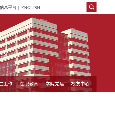
信息平台
|
ENGLISH
生工作
在职教育
学院党建
校友中心
中外合作教育
本专科教育
中心简介
工程博士
同力硕士
培训教育
首页
党员发展管理
样板支部建设
通知公告
工作动态
支部建设
身边榜样