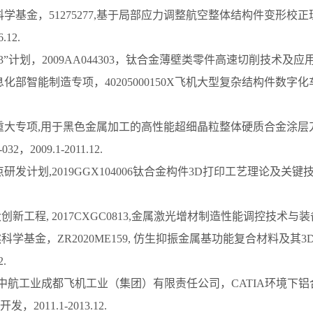
然科学基金，51275277,基于局部应力调整航空整体结构件变形校
.12.
863”计划，2009AA044303，钛合金薄壁类零件高速切削技术及应用，200
信息化部智能制造专项，40205000150X飞机大型复杂结构件数字化车
科技重大专项,用于黑色金属加工的高性能超细晶粒整体硬质合金涂
032，2009.1-2011.12.
点研发计划,2019GGX104006钛合金构件3D打印工艺理论及关键技术
创新工程, 2017CXGC0813,金属激光增材制造性能调控技术与装备，201
然科学基金，ZR2020ME159, 仿生抑振金属基功能复合材料及
2.
合作-中航工业成都飞机工业（集团）有限责任公司，CATIA环境下
2011.1-2013.12.