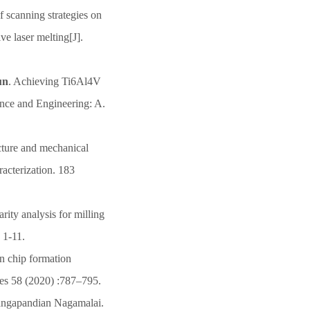
of scanning strategies on
ve laser melting[J].
un
. Achieving Ti6Al4V
ience and Engineering: A.
ucture and mechanical
racterization. 183
larity analysis for milling
 1-11.
n chip formation
ses 58 (2020) :787–795.
hangapandian Nagamalai.