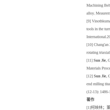
Machining Behav
alloy. Meaurem
[9] Vinothkuma
tools in the tu
International.
[10] Chang'an
rotating triaxi
[11]
Sun Jie
, 
Materials Proc
[12]
Sun Jie
, 
end milling ti
(12-13): 1486-
著作
[1]柯映林