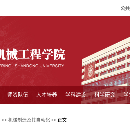
公共
师资队伍
人才培养
学科建设
科学研究
学
系所师资
教师队伍
导师介绍
博士后流动站
研究生学术论
研究生教育
卓越工程师
本科教育
继续教育
实践基地
培养方案
管理规章
实验中心
精品课程
国家重点学科
学科概况
985工程
211工程
大型仪器设备
仪器收费标准
仪器共享办法
固定资产管理
省工程中心
重点实验室
科研领域
科技政策
绍
>>
机械制造及其自动化
>> 正文
坛