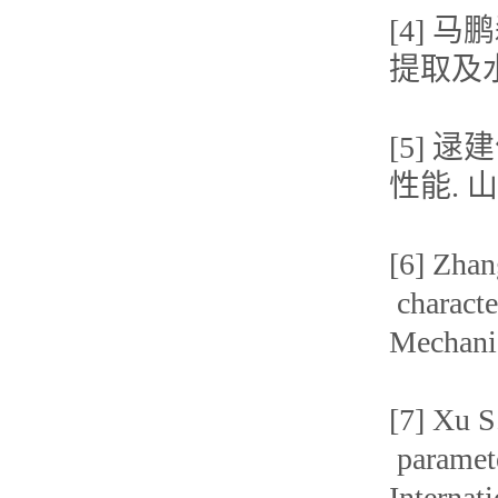
[4] 
提取及水动
[5] 
性能. 山
[6] Zhan
characte
Mechanis
[7] Xu S
paramete
Internat