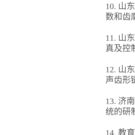
10.
数和齿
11.
真及控
12.
声齿形
13.
统的研
14.