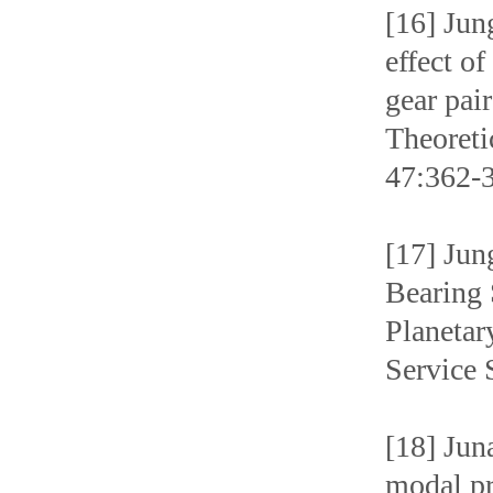
[16] Ju
effect of
gear pai
Theoreti
47:362-
[17] Ju
Bearing 
Planetar
Service 
[18] Ju
modal pr