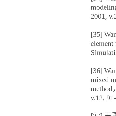
modeling
2001, v.
[35] Wan
element 
Simulati
[36] Wan
mixed mu
method，
v.12, 91
[37]