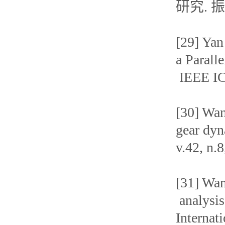
研究. 振动
[29] Yan
a Parall
IEEE I
[30] Wan
gear dy
v.42, n.
[31] Wa
analysis
Internat