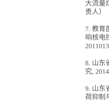
大流量煤
责人）
7. 教
响核电
20110
8. 
究, 20
9. 
荷抑制与