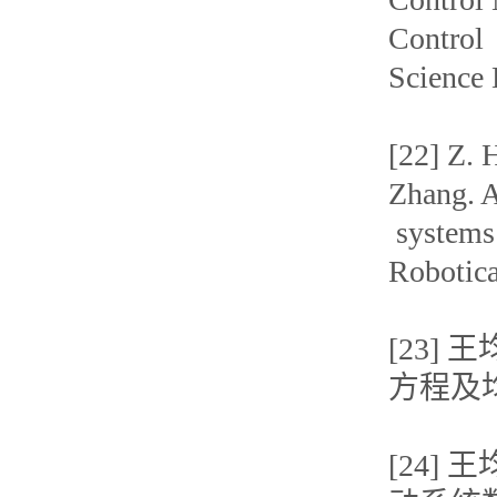
Control
Science 
[22] Z. 
Zhang. A
systems f
Robotica
[23]
方程及均载
[24]