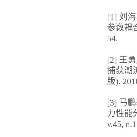
[1] 
参数耦合分
54.
[2] 
捕获潮
版). 2016
[3] 
力性能分
v.45, n.1