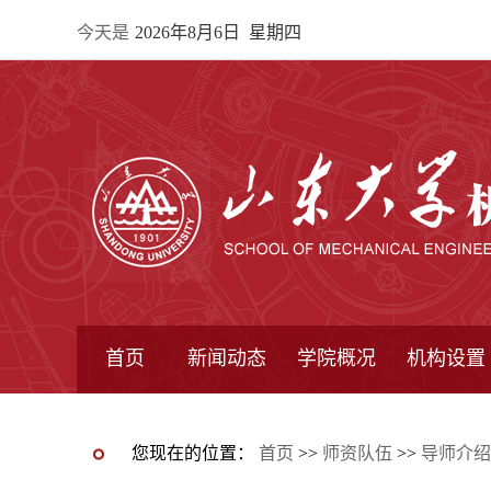
今天是
2026年8月6日 星期四
首页
新闻动态
学院概况
机构设置
通知公告
院所新闻
教学信息
学术动态
学院简报
学院简介
学院领导
办公指南
院长信箱
书记信箱
行政机构
系所设置
研究机构
学术组织
您现在的位置：
首页
>>
师资队伍
>>
导师介绍