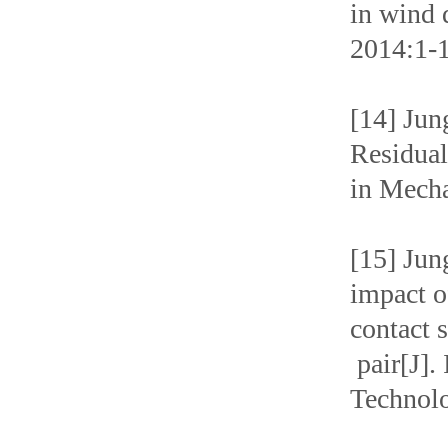
in wind 
2014:1-
[14] Ju
Residual
in Mecha
[15] Jun
impact o
contact 
pair[J].
Technolo