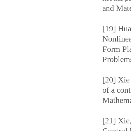
and Mate
[19] Hu
Nonlinea
Form Pla
Problems
[20] Xi
of a cont
Mathemat
[21] Xi
Control 