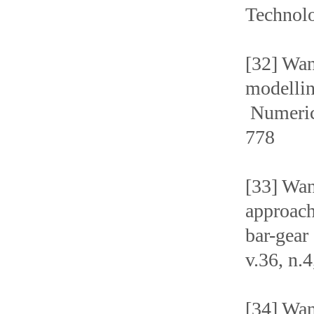
Technolo
[32] Wa
modellin
Numerica
778
[33] Wan
approach
bar-gear
v.36, n.
[34] Wan