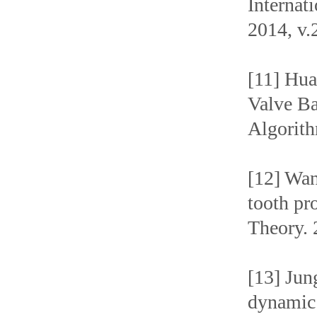
Internat
2014, v.
[11] Hua
Valve B
Algorith
[12] Wan
tooth pr
Theory. 
[13] Ju
dynamic 