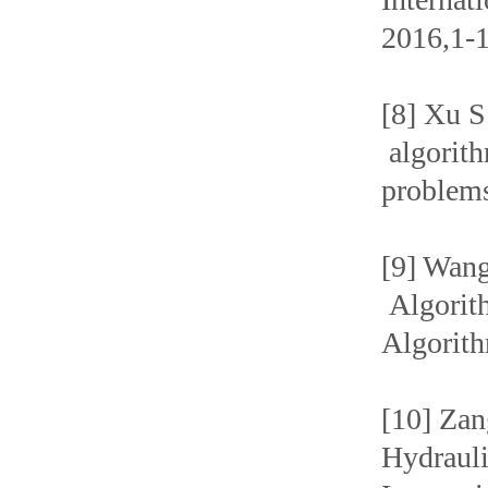
2016,1-
[8] Xu S
algorith
problems
[9] Wang
Algorit
Algorith
[10] Zan
Hydrauli