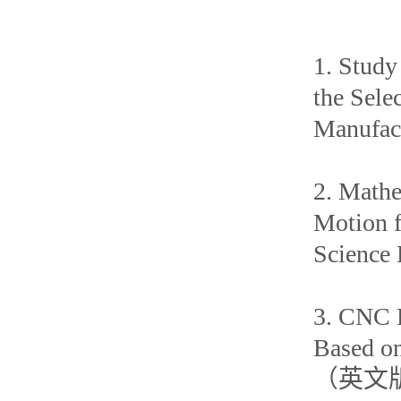
1. Study
the Sele
Manufac
2. Mathe
Motion f
Scienc
3. CNC F
Based 
（英文版）