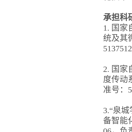
承担科
1. 
统及其微
5137
2. 
度传动系
准号：5
3.“
备智能化控
06，负