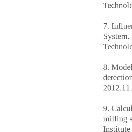
Techno
7. Influ
System.
Technol
8. Model
detecti
2012.11
9. Calcu
milling 
Institut