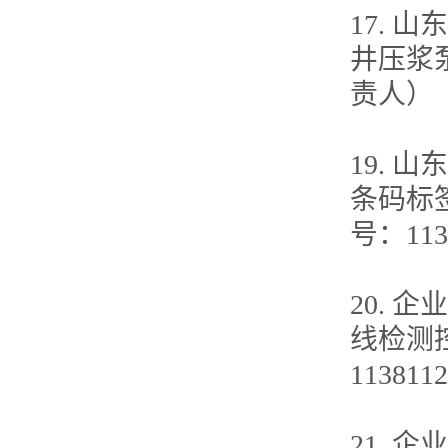
17.
井压浆泵开
责人）
19. 
条码标签
号：11
20. 
线检测控
11381
21. 