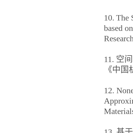
10. The 
based o
Researc
11.
《中国机
12. None
Approxi
Material
13.