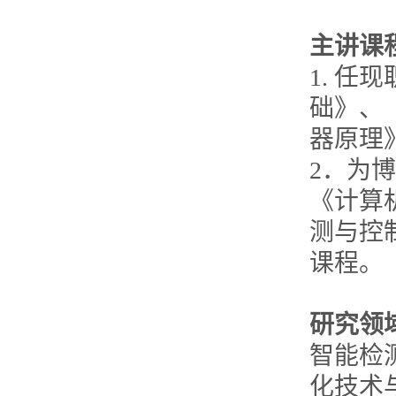
主讲课
1. 
础》、
器原理
2．为
《计算
测与控
课程。
研究领
智能检
化技术