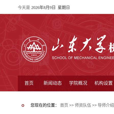
今天是
2026年8月9日 星期日
首页
新闻动态
学院概况
机构设置
通知公告
院所新闻
教学信息
学术动态
学院简报
学院简介
学院领导
办公指南
院长信箱
书记信箱
行政机构
系所设置
研究机构
学术组织
您现在的位置：
首页
>>
师资队伍
>>
导师介绍