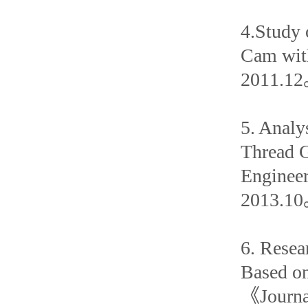
4.Study 
Cam wit
2011.1
5. Analy
Thread 
Enginee
2013.1
6. Resea
Based on
《Journal