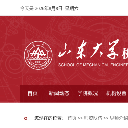
今天是
2026年8月8日 星期六
首页
新闻动态
学院概况
机构设置
通知公告
院所新闻
教学信息
学术动态
学院简报
学院简介
学院领导
办公指南
院长信箱
书记信箱
行政机构
系所设置
研究机构
学术组织
您现在的位置：
首页
>>
师资队伍
>>
导师介绍