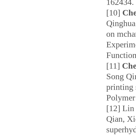
162434.
[10]
Che
Qinghua.
on mchan
Experime
Function
[11]
Che
Song Qin
printing
Polymer
[12] Lin
Qian, Xi
superhyd