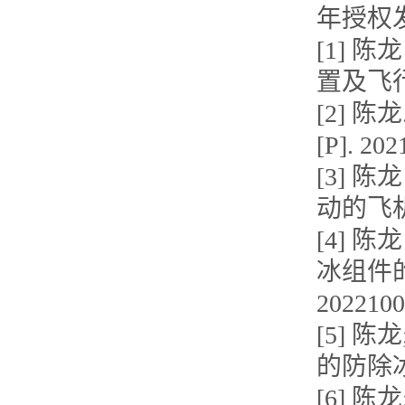
年授权
[1] 
置及飞行器[
[2] 
[P]. 20
[3] 
动的飞机防
[4] 
冰组件
2022100
[5] 
的防除冰装
[6] 