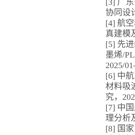
[3]
协同设计研
[4] 
真建模及
[5]
墨烯/
2025/0
[6] 
材料吸
究，202
[7]
理分析及
[8]