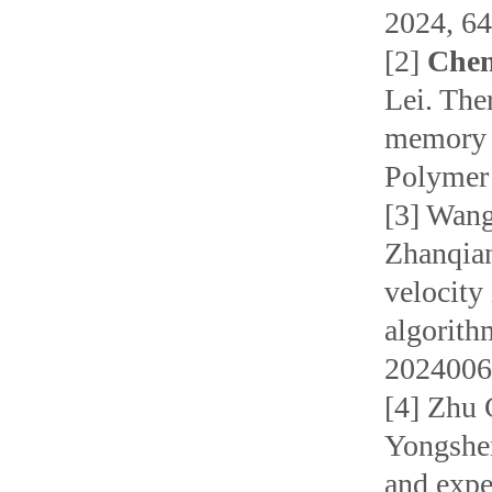
2024, 64
[2]
Che
Lei. The
memory p
Polymer 
[3] Wan
Zhanqian
velocity
algorith
2024006
[4] Zhu
Yongshe
and expe