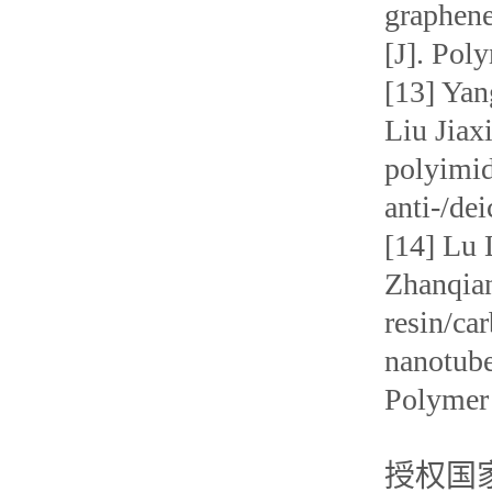
graphene
[J]. Pol
[13] Yan
Liu Jiax
polyimid
anti-/de
[14] Lu 
Zhanqian
resin/ca
nanotube
Polymer
授权国