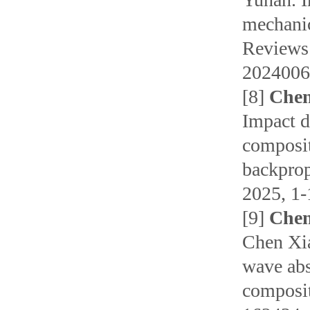
mechanic
Reviews 
2024006
[8]
Che
Impact d
composit
backprop
2025, 1-
[9]
Chen
Chen Xi
wave ab
composit