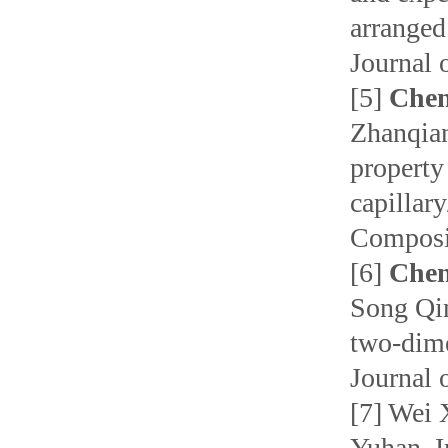
arranged
Journal 
[5]
Chen
Zhanqian
property
capillar
Composit
[6]
Che
Song Qin
two-dime
Journal 
[7] Wei 
Yuhan. I