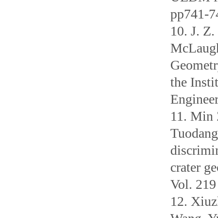
pp741-7
10. J. Z
McLaughl
Geometry
the Inst
Engineer
11. Min 
Tuodang 
discrim
crater g
Vol. 219
12. Xiuz