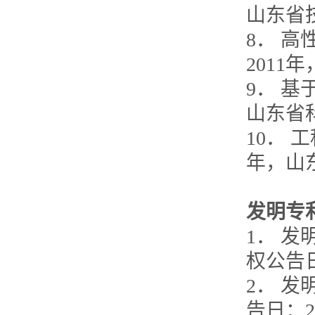
山东省
8． 
201
9． 基
山东省
10． 
年，山
发明专
1． 
权公告日：
2． 
告日：20