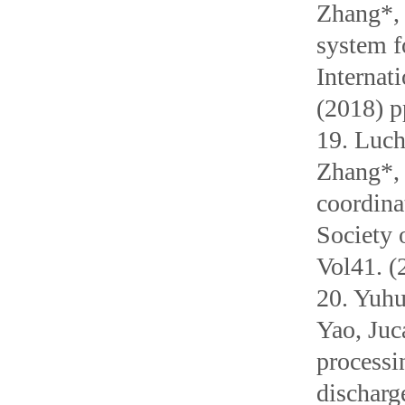
Zhang*,
system f
Internat
(2018) p
19. Luc
Zhang*, 
coordina
Society 
Vol41. (
20. Yuh
Yao, Juca
processi
discharg