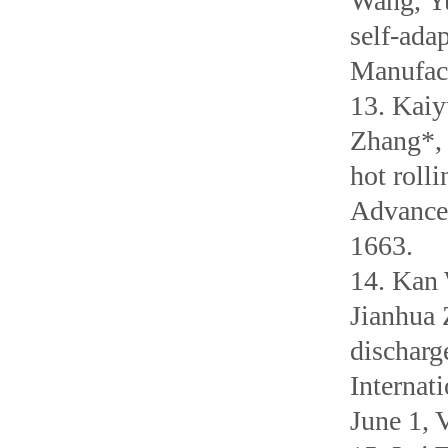
Wang, Yu
self-ada
Manufact
13. Kaiy
Zhang*, 
hot roll
Advanced
1663.
14. Kan
Jianhua 
discharg
Internat
June 1, 