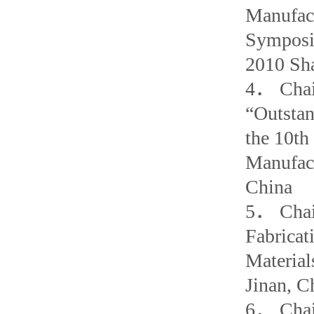
Manufact
Symposi
2010 Sha
4． Chair
“Outstan
the 10th
Manufac
China
5． Chair
Fabricat
Material
Jinan, C
6． Chai