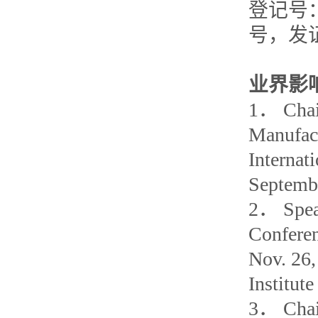
登记号：
号，发证日
业界影
1． Chair
Manufac
Internat
Septembe
2． Speak
Conferen
Nov. 26,
Institut
3． Chair