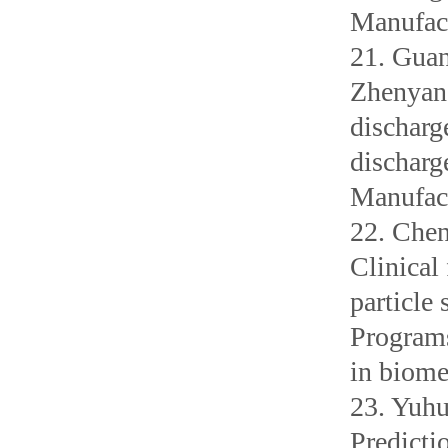
Manufact
21. Gua
Zhenyang
discharg
discharg
Manufac
22. Che
Clinical
particle
Program
in biome
23. Yuh
Predicti