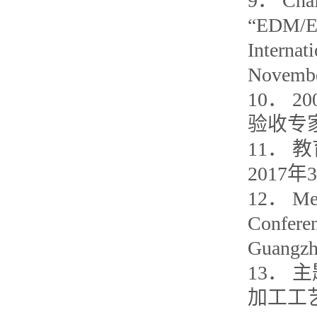
9． Chair
“EDM/EC
Internat
Novembe
10． 
验收专家
11．
2017年
12． Mem
Confere
Guangzh
13．
加工工艺