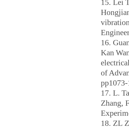
15. Lei
Hongjian
vibratio
Engineer
16. Gua
Kan Wang
electric
of Advan
pp1073-
17. L. T
Zhang, F
Experime
18. ZL 