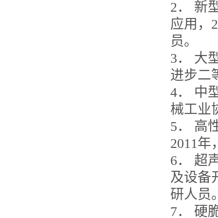
2． 
应用，
员。
3． 
进步二
4． 中
械工业
5． 
201
6． 
及设备
研人员
7． 