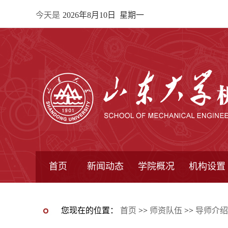
今天是
2026年8月10日 星期一
首页
新闻动态
学院概况
机构设置
通知公告
院所新闻
教学信息
学术动态
学院简报
学院简介
学院领导
办公指南
院长信箱
书记信箱
行政机构
系所设置
研究机构
学术组织
您现在的位置：
首页
>>
师资队伍
>>
导师介绍