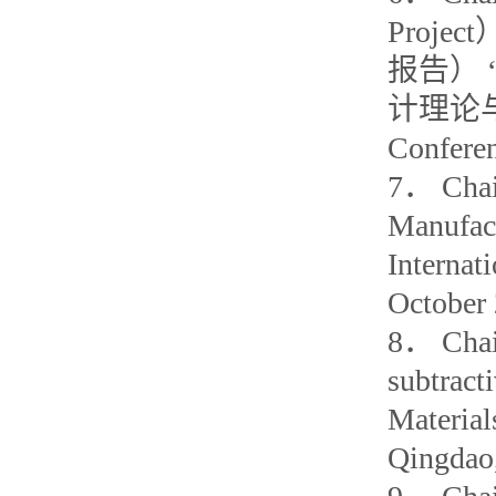
Proj
报告） “M
计理论与方法）
Conferen
7． Chair
Manufac
Internat
October 
8． Chair
subtract
Materia
Qingdao