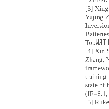
[3] Xing
Yujing Z
Inversio
Batteri
Top期刊
[4] Xin 
Zhang, 
framewor
training
state of
(IF=8
[5] Ruke