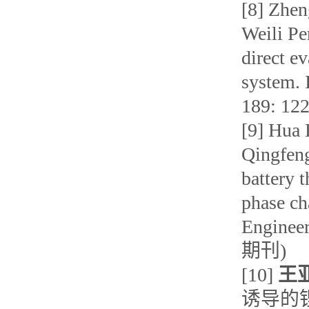
[8] Zhe
Weili Pe
direct e
system. 
189: 1
[9] Hua 
Qingfeng
battery 
phase ch
Enginee
期刊)
[10]
王
诱导的