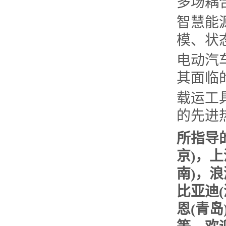
多场耦
智慧能
模、状
电动汽
其面临
载运工
的先进
所指导
京)，上
南)，浪
比亚迪(
恩(青岛