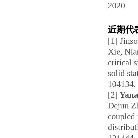
2020
近期代
[1] Jins
Xie, Ni
critical
solid sta
104134
[2]
Yana
Dejun Zh
coupled 
distribu
121444