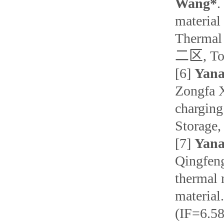
Wang*
.
material
Thermal
二区, T
[6]
Yana
Zongfa X
charging
Storage
[7]
Yan
Qingfeng
thermal 
material
(IF=6.