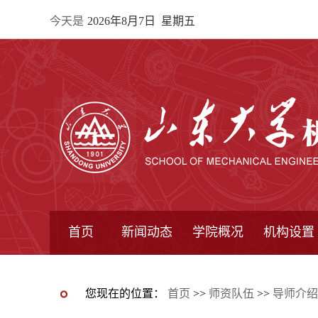
今天是
2026年8月7日 星期五
首页
新闻动态
学院概况
机构设置
通知公告
院所新闻
教学信息
学术动态
学院简报
学院简介
学院领导
办公指南
院长信箱
书记信箱
行政机构
系所设置
研究机构
学术组织
您现在的位置：
首页
>>
师资队伍
>>
导师介绍