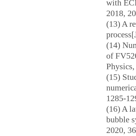
with ECP
2018, 20
(13) A r
process[
(14) Num
of FV520
Physics,
(15) Stu
numerica
1285-12
(16) A la
bubble s
2020, 36