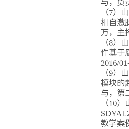
与，负
（7）山
相自激脉
万，主
（8）山
件基于
2016/
（9）山
模块的超
与，第
（10
SDYA
教学案例