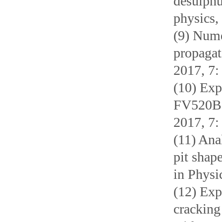
desulphu
physics,
(9) Nume
propagat
2017, 7:
(10) Exp
FV520B i
2017, 7:
(11) Ana
pit shap
in Physi
(12) Exp
cracking