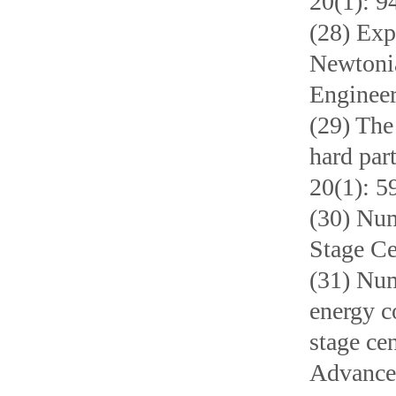
20(1): 9
(28) Exp
Newtonia
Engineer
(29) The
hard par
20(1): 5
(30) Num
Stage Ce
(31) Num
energy c
stage ce
Advances