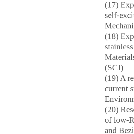
(17) Exp
self-exci
Mechanic
(18) Exp
stainless
Material
(SCI)
(19) A r
current 
Environm
(20) Res
of low-R
and Bezi