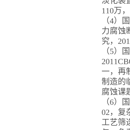
淡化装置
110万
（4）国
力腐蚀
究，201
（5）
2011
一，再
制造的临
腐蚀课
（6）国
02，
工艺筛选