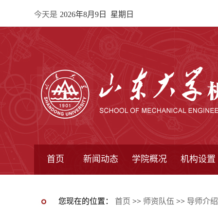
今天是
2026年8月9日 星期日
首页
新闻动态
学院概况
机构设置
通知公告
院所新闻
教学信息
学术动态
学院简报
学院简介
学院领导
办公指南
院长信箱
书记信箱
行政机构
系所设置
研究机构
学术组织
您现在的位置：
首页
>>
师资队伍
>>
导师介绍