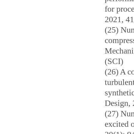
for proc
2021, 41
(25) Num
compress
Mechani
(SCI)
(26) A c
turbulen
syntheti
Design, 
(27) Num
excited o