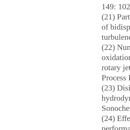
149: 102
(21) Par
of bidis
turbulen
(22) Num
oxidatio
rotary j
Process 
(23) Dis
hydrodyn
Sonochem
(24) Effe
performa