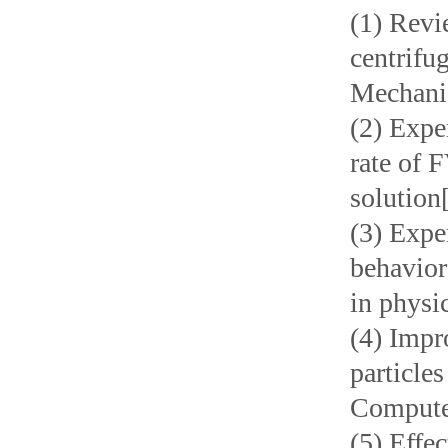
(1) Revi
centrifu
Mechanic
(2) Expe
rate of 
solution
(3) Expe
behavior
in physi
(4) Impr
particles
Computer
(5) Effe