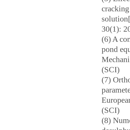
cracking
solution
30(1): 2
(6) A co
pond equ
Mechanic
(SCI)
(7) Orth
parameter
European
(SCI)
(8) Nume