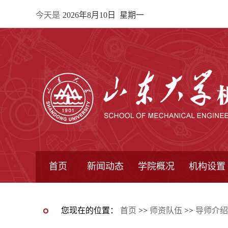
今天是
2026年8月10日 星期一
首页
新闻动态
学院概况
机构设置
通知公告
院所新闻
教学信息
学术动态
学院简报
学院简介
学院领导
办公指南
院长信箱
书记信箱
行政机构
系所设置
研究机构
学术组织
您现在的位置：
首页
>>
师资队伍
>>
导师介绍