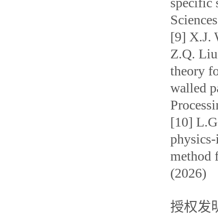
specific
Sciences
[9] X.J.
Z.Q. Liu
theory f
walled p
Processi
[10] L.G
physics-
method f
(2026)
授权发