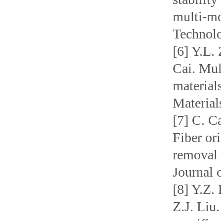
multi-mo
Technol
[6] Y.L.
Cai. Mul
material
Material
[7] C. C
Fiber ori
removal
Journal 
[8] Y.Z.
Z.J. Liu