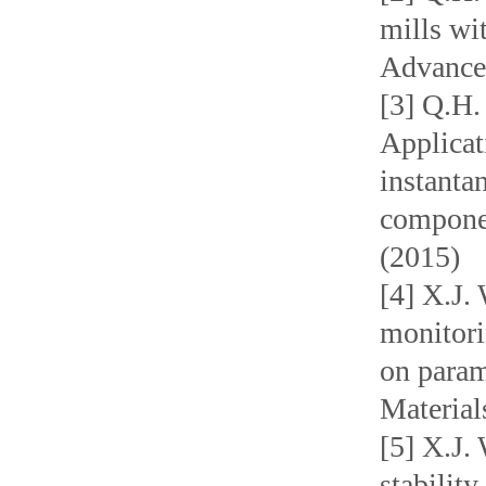
mills wit
Advance
[3] Q.H.
Applica
instanta
componen
(2015)
[4] X.J.
monitori
on param
Material
[5] X.J.
stabilit