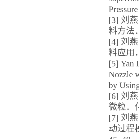
Pressur
[3]
料方法． 
[4]
料应用． 
[5] Yan
Nozzle w
by Usin
[6]
微粒．化工
[7] 
动过程模