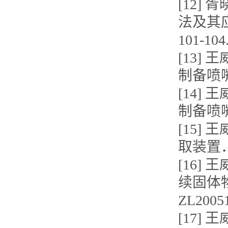
[12]
法及其应
101-104
[13
制备喷嘴
[14
制备喷嘴
[15
取装置．授
[16]
续固体
ZL20051
[17