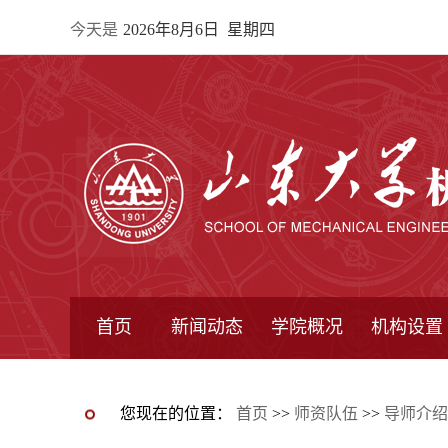
今天是
2026年8月6日 星期四
首页
新闻动态
学院概况
机构设置
通知公告
院所新闻
教学信息
学术动态
学院简报
学院简介
学院领导
办公指南
院长信箱
书记信箱
行政机构
系所设置
研究机构
学术组织
您现在的位置：
首页
>>
师资队伍
>>
导师介绍