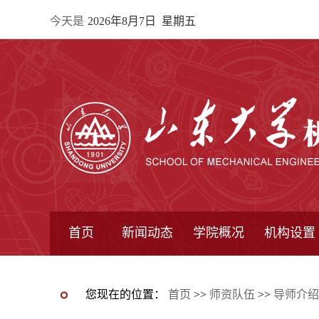
今天是
2026年8月7日 星期五
首页
新闻动态
学院概况
机构设置
通知公告
院所新闻
教学信息
学术动态
学院简报
学院简介
学院领导
办公指南
院长信箱
书记信箱
行政机构
系所设置
研究机构
学术组织
您现在的位置：
首页
>>
师资队伍
>>
导师介绍