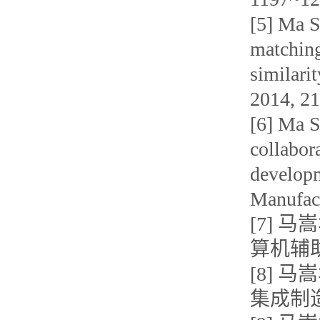
[5] Ma S
matching
similari
2014, 21
[6] Ma S
collabor
developm
Manufact
[7] 
算机辅助设
[8] 
集成制造系统