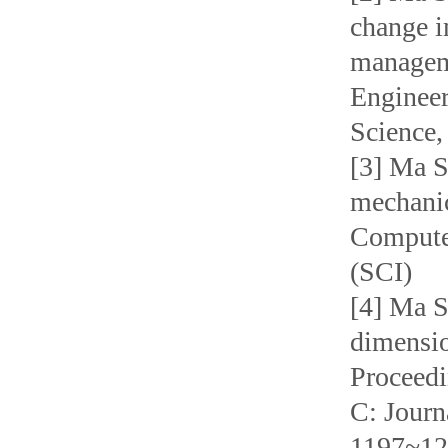
change i
manageme
Engineer
Science
[3] Ma S
mechanic
Computer
(SCI)
[4] Ma S
dimensio
Proceedi
C: Journ
1197~12