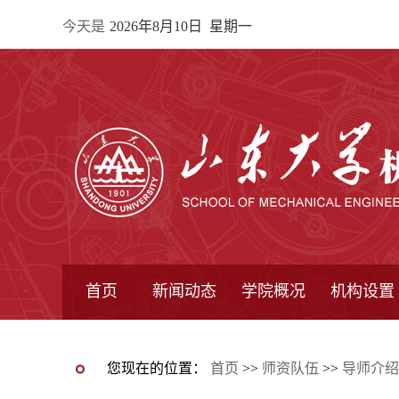
今天是
2026年8月10日 星期一
首页
新闻动态
学院概况
机构设置
通知公告
院所新闻
教学信息
学术动态
学院简报
学院简介
学院领导
办公指南
院长信箱
书记信箱
行政机构
系所设置
研究机构
学术组织
您现在的位置：
首页
>>
师资队伍
>>
导师介绍