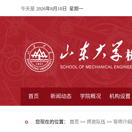
今天是
2026年8月10日 星期一
首页
新闻动态
学院概况
机构设置
通知公告
院所新闻
教学信息
学术动态
学院简报
学院简介
学院领导
办公指南
院长信箱
书记信箱
行政机构
系所设置
研究机构
学术组织
您现在的位置：
首页
>>
师资队伍
>>
导师介绍