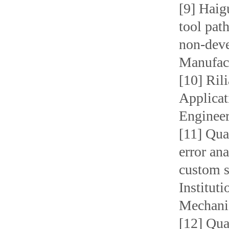
[9] Haig
tool pat
non-deve
Manufact
[10] Ril
Applicat
Engineer
[11] Qua
error an
custom s
Institut
Mechanic
[12] Qu