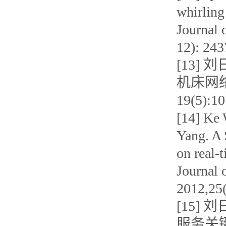
whirling 
Journal 
12): 24
[13] 
机床网络
19(5):1
[14] Ke 
Yang. A 
on real-t
Journal 
2012,25
[15]
服务关键