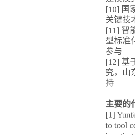
[10]
关键技
[11]
型标准
参与
[12]
究，山
持
主要的
[1] Yunf
to tool 