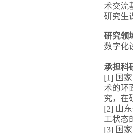
术交流
研究生
研究领
数字化
承担科
[1]
术的环
究，在
[2] 
工状态
[3]