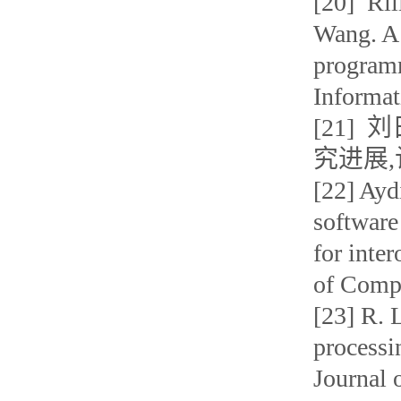
[20] Ril
Wang. A 
programm
Informat
[21]
究进展,计
[22] Ayd
software
for inte
of Compu
[23] R. 
processi
Journal 