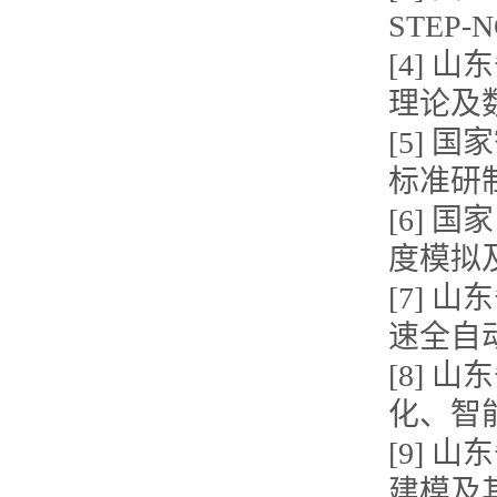
STEP
[4] 
理论及
[5]
标准研
[6]
度模拟
[7]
速全自
[8]
化、智
[9] 
建模及