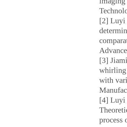
imaging 
Techno
[2] Luyi
determin
comparat
Advances
[3] Jiam
whirling
with var
Manufact
[4] Luy
Theoreti
process 