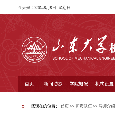
今天是
2026年8月9日 星期日
首页
新闻动态
学院概况
机构设置
通知公告
院所新闻
教学信息
学术动态
学院简报
学院简介
学院领导
办公指南
院长信箱
书记信箱
行政机构
系所设置
研究机构
学术组织
您现在的位置：
首页
>>
师资队伍
>>
导师介绍