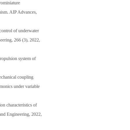
rominiature
anism. AIP Advances,
 control of underwater
eering, 266 (3), 2022,
 propulsion system of
echanical coupling
rmonics under variable
on characteristics of
 and Engineering, 2022,