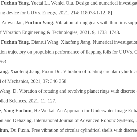
,
Fuchun Yang
, Yuetai Li, Wenlei Qiu. Design and numerical investigat
ing device for UUVs. Energy, 2021, 214: 118978-1-12.[8]
 Anwar Jan,
Fuchun Yang
. Vibration of ring gears with thin rims supp
 of Vibration Engineering & Technologies, 2021, 9, 1733–1743.
Fuchun Yang
, Dianrui Wang, Xiaofeng Jiang. Numerical investigatio
ion trajectory on propulsion performance of flapping foils for UUVs. 
763.
Yang
, Xiaofeng Jiang, Fuxin Du. Vibration of rotating circular cylindrica
al of Mechanics, 2021, 37: 346-358.
 Wang, D. Vibration of rotating and revolving planet rings with discrete a
plied Sciences, 2021, 11, 127.
e,
Yang Fuchun
, He Weikai. An Approach for Underwater Image En
on and Dehazing. International Journal of Advanced Robotic Systems, 2
chun
, Du Fuxin. Free vibration of circular cylindrical shells with discret