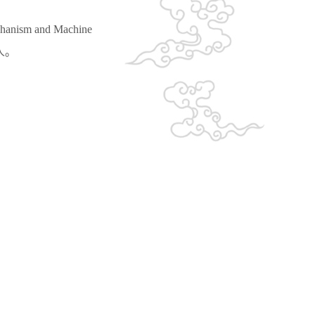
and Machine
稿人。