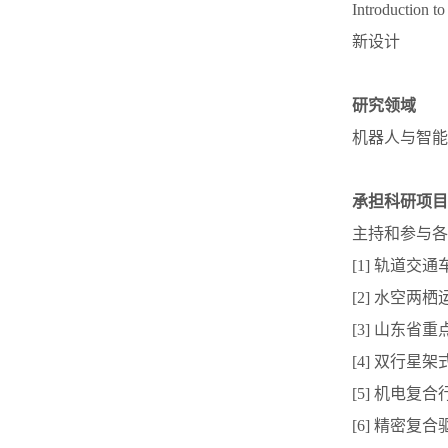
Introdu
新设计
研究领域
机器人与智能
承担科研项目
主持和参与各
[1] 轨道交
[2] 水空两
[3] 山东省
[4] 双行星
[5] 机电复
[6] 精密复