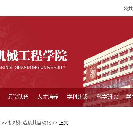
公共
师资队伍
人才培养
学科建设
科学研究
学
系所师资
教师队伍
导师介绍
博士后流动站
研究生学术论
研究生教育
卓越工程师
本科教育
继续教育
实践基地
培养方案
管理规章
实验中心
精品课程
国家重点学科
学科概况
985工程
211工程
大型仪器设备
仪器收费标准
仪器共享办法
固定资产管理
省工程中心
重点实验室
科研领域
科技政策
绍
>>
机械制造及其自动化
>> 正文
坛