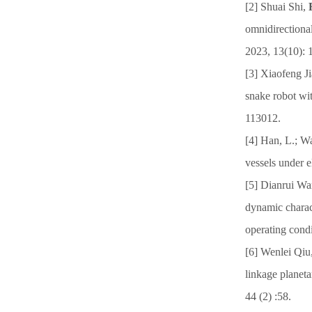
[2] Shuai Shi,
omnidirectiona
2023, 13(10): 
[3] Xiaofeng J
snake robot wit
113012.
[4] Han, L.; W
vessels under e
[5] Dianrui W
dynamic charact
operating cond
[6] Wenlei Qiu
linkage planeta
44 (2) :58.