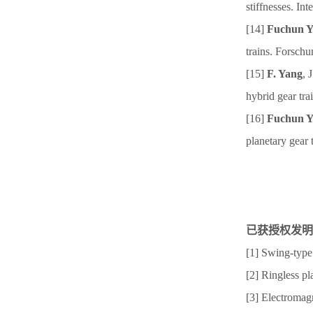
stiffnesses. In
[14]
Fuchun Y
trains. Forsch
[15]
F. Yang
, 
hybrid gear tra
[16]
Fuchun 
planetary gear
已获授权发明
[1] Swing-type
[2] Ringless p
[3] Electromagn