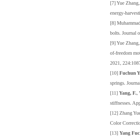
[7] Yue Zhang
energy-harvest
[8] Muhammad
bolts. Journal
[9] Yue Zhang,
of-freedom mot
2021, 224:108
[10]
Fuchun 
springs. Journ
[11]
Yang, F.
,
stiffnesses. Ap
[12] Zhang Yu
Color Correcti
[13]
Yang Fu