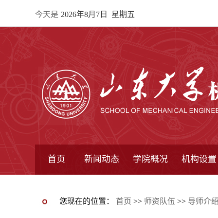
今天是
2026年8月7日 星期五
首页
新闻动态
学院概况
机构设置
通知公告
院所新闻
教学信息
学术动态
学院简报
学院简介
学院领导
办公指南
院长信箱
书记信箱
行政机构
系所设置
研究机构
学术组织
您现在的位置：
首页
>>
师资队伍
>>
导师介