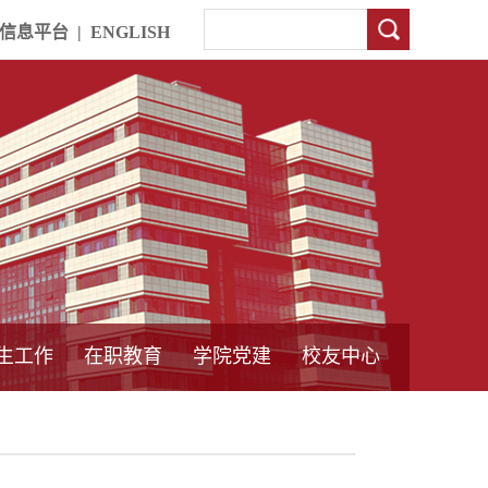
信息平台
|
ENGLISH
生工作
在职教育
学院党建
校友中心
中外合作教育
本专科教育
中心简介
工程博士
同力硕士
培训教育
首页
党员发展管理
样板支部建设
通知公告
工作动态
支部建设
身边榜样