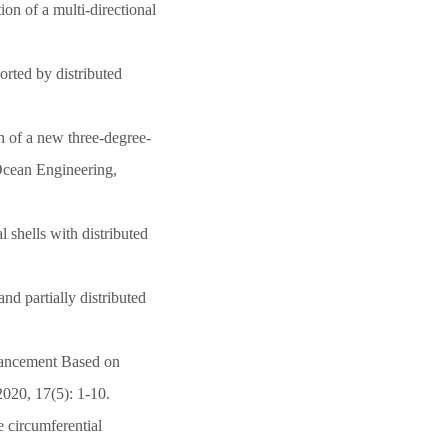
ion of a multi-directional
orted by distributed
n of a new three-degree-
Ocean Engineering,
l shells with distributed
nd partially distributed
hancement Based on
020, 17(5): 1-10.
e circumferential