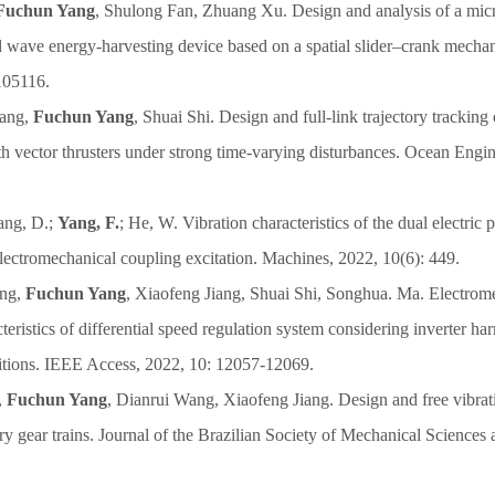
Fuchun Yang
, Shulong Fan, Zhuang Xu. Design and analysis of a mic
l wave energy-harvesting device based on a spatial slider–crank mech
105116.
iang,
Fuchun Yang
, Shuai Shi. Design and full-link trajectory tracking
h vector thrusters under strong time-varying disturbances. Ocean Engin
ang, D.;
Yang, F.
; He, W. Vibration characteristics of the dual electric
lectromechanical coupling excitation. Machines, 2022, 10(6): 449.
ang,
Fuchun Yang
, Xiaofeng Jiang, Shuai Shi, Songhua. Ma. Electrom
eristics of differential speed regulation system considering inverter ha
itions. IEEE Access, 2022, 10: 12057-12069.
,
Fuchun Yang
, Dianrui Wang, Xiaofeng Jiang. Design and free vibrati
ry gear trains. Journal of the Brazilian Society of Mechanical Sciences