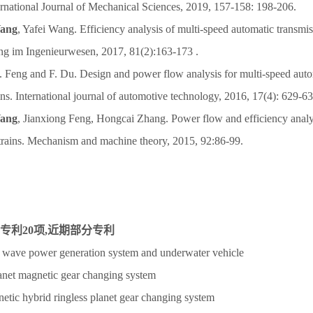
ternational Journal of Mechanical Sciences, 2019, 157-158: 198-206.
ang
, Yafei Wang. Efficiency analysis of multi-speed automatic transmis
ung im Ingenieurwesen, 2017, 81(2):163-173 .
J. Feng and F. Du. Design and power flow analysis for multi-speed auto
ins. International journal of automotive technology, 2016, 17(4): 629-63
Yang
, Jianxiong Feng, Hongcai Zhang. Power flow and efficiency analy
 trains. Mechanism and machine theory, 2015, 92:86-99.
专利20项,近期部分专利
 wave power generation system and underwater vehicle
lanet magnetic gear changing system
etic hybrid ringless planet gear changing system