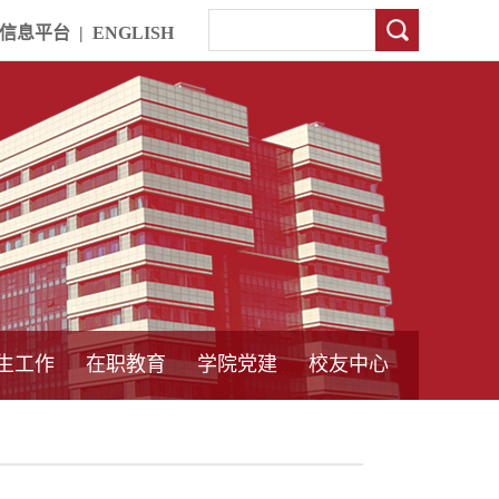
信息平台
|
ENGLISH
生工作
在职教育
学院党建
校友中心
中外合作教育
本专科教育
中心简介
工程博士
同力硕士
培训教育
首页
党员发展管理
样板支部建设
通知公告
工作动态
支部建设
身边榜样