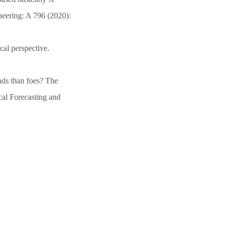
neering: A 796 (2020):
cal perspective.
nds than foes? The
cal Forecasting and