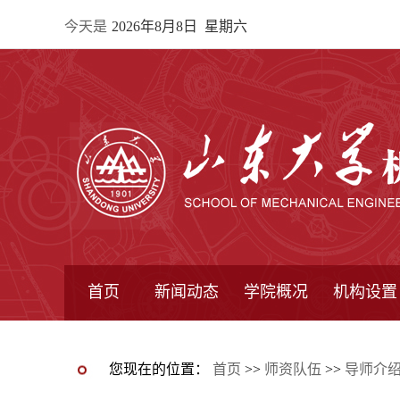
今天是
2026年8月8日 星期六
首页
新闻动态
学院概况
机构设置
通知公告
院所新闻
教学信息
学术动态
学院简报
学院简介
学院领导
办公指南
院长信箱
书记信箱
行政机构
系所设置
研究机构
学术组织
您现在的位置：
首页
>>
师资队伍
>>
导师介