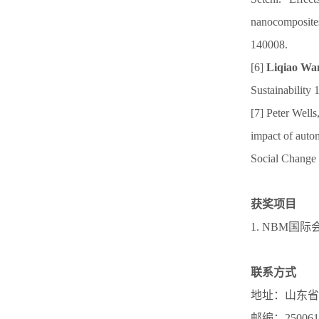
nanocomposites
140008.
[6]
Liqiao Wa
Sustainability 
[7] Peter Well
impact of auto
Social Change 
获奖项目
1. NBM国
联系方式
地址：山东省
邮编：250061