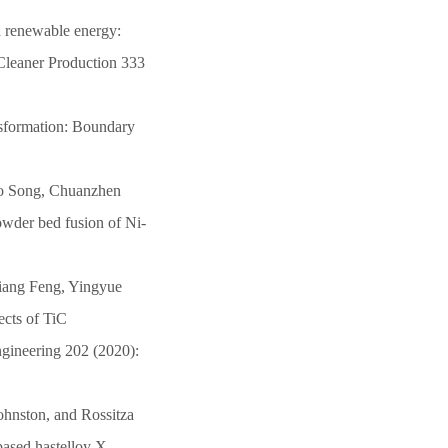
d renewable energy:
 Cleaner Production 333
nsformation: Boundary
.
o Song, Chuanzhen
owder bed fusion of Ni-
ang Feng, Yingyue
ects of TiC
ngineering 202 (2020):
ohnston, and Rossitza
based hastelloy X