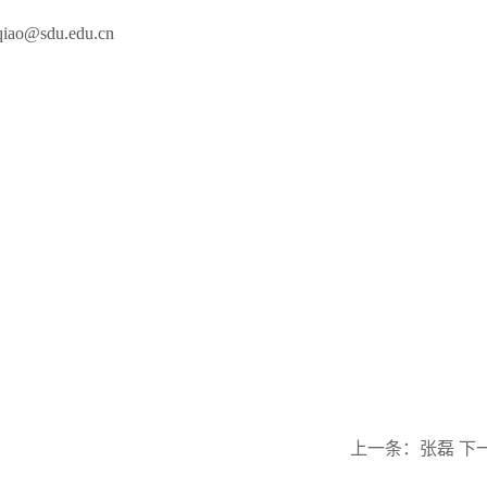
ao@sdu.edu.cn
上一条：
张磊
下