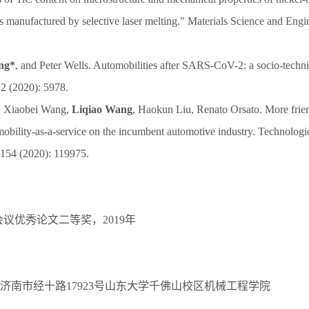
 manufactured by selective laser melting." Materials Science and Engi
ng*
, and Peter Wells. Automobilities after SARS-CoV-2: a socio-techni
12 (2020): 5978.
s, Xiaobei Wang,
Liqiao Wang
, Haokun Liu, Renato Orsato. More frie
mobility-as-a-service on the incumbent automotive industry. Technologi
154 (2020): 119975.
际会议优秀论文二等奖，2019年
济南市经十路17923号山东大学千佛山校区机械工程学院