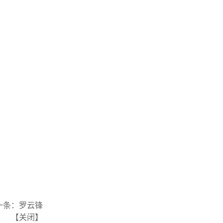
一条：
罗云锋
【
关闭
】