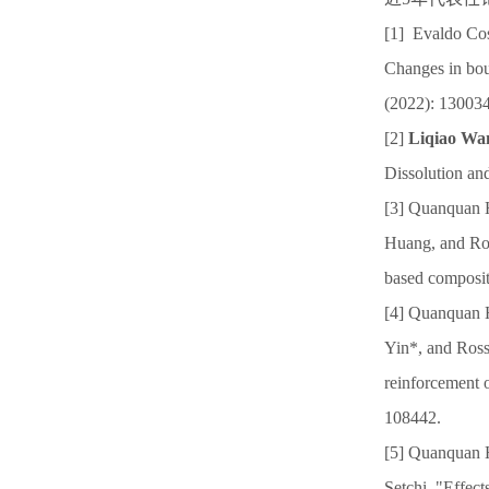
[1] Evaldo Cos
Changes in bou
(2022): 130034
[2]
Liqiao Wa
Dissolution an
[3] Quanquan
Huang, and Ross
based composi
[4] Quanquan 
Yin*, and Rossi
reinforcement 
108442.
[5] Quanquan 
Setchi. "Effect