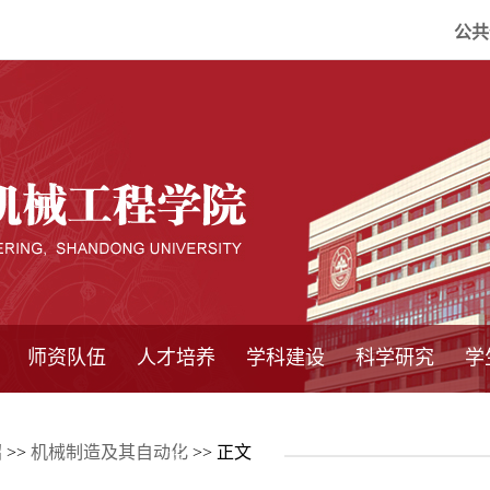
公共
师资队伍
人才培养
学科建设
科学研究
学
系所师资
教师队伍
导师介绍
博士后流动站
研究生学术论
研究生教育
卓越工程师
本科教育
继续教育
实践基地
培养方案
管理规章
实验中心
精品课程
国家重点学科
学科概况
985工程
211工程
大型仪器设备
仪器收费标准
仪器共享办法
固定资产管理
省工程中心
重点实验室
科研领域
科技政策
绍
>>
机械制造及其自动化
>> 正文
坛