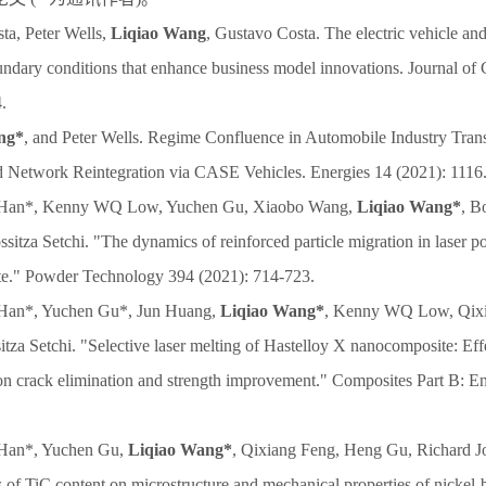
ta, Peter Wells,
Liqiao Wang
, Gustavo Costa. The electric vehicle an
ndary conditions that enhance business model innovations. Journal of
.
ng*
, and Peter Wells. Regime Confluence in Automobile Industry Tra
d Network Reintegration via CASE Vehicles. Energies 14 (2021): 1116
 Han*, Kenny WQ Low, Yuchen Gu, Xiaobo Wang,
Liqiao Wang*
, B
itza Setchi. "The dynamics of reinforced particle migration in laser p
te." Powder Technology 394 (2021): 714-723.
Han*, Yuchen Gu*, Jun Huang,
Liqiao Wang*
, Kenny WQ Low, Qixi
tza Setchi. "Selective laser melting of Hastelloy X nanocomposite: Eff
on crack elimination and strength improvement." Composites Part B: E
Han*, Yuchen Gu,
Liqiao Wang*
, Qixiang Feng, Heng Gu, Richard J
s of TiC content on microstructure and mechanical properties of nickel-