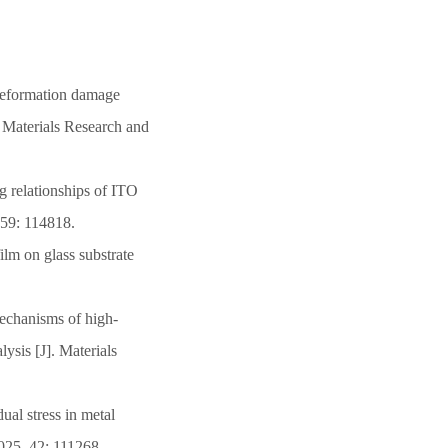
deformation damage
f Materials Research and
ng relationships of ITO
259: 114818.
ilm on glass substrate
mechanisms of high-
ysis [J]. Materials
dual stress in metal
2025, 42: 111268.