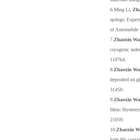
6.Ming Li,
Zh
springs: Experi
of Automobile 
7.
Zhaoxin W
cryogenic inde
110764.
8.
Zhaoxin W
deposited on g
31450.
9.
Zhaoxin W
films: Hysteres
21059.
10.
Zhaoxin W
high Nb-contain