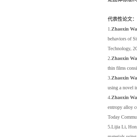
代表性论文：
1.
Zhaoxin W
behaviors of S
Technology, 20
2.
Zhaoxin W
thin films cons
3.
Zhaoxin W
using a novel i
4.
Zhaoxin W
entropy alloy c
Today Communi
5.Lijia Li, Ho
materials usin