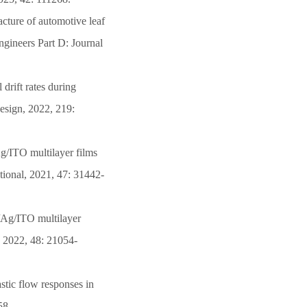
racture of automotive leaf
ngineers Part D: Journal
 drift rates during
Design, 2022, 219:
g/ITO multilayer films
tional, 2021, 47: 31442-
/Ag/ITO multilayer
, 2022, 48: 21054-
stic flow responses in
58.