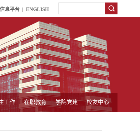
信息平台
|
ENGLISH
生工作
在职教育
学院党建
校友中心
中外合作教育
本专科教育
中心简介
工程博士
同力硕士
培训教育
首页
党员发展管理
样板支部建设
通知公告
工作动态
支部建设
身边榜样