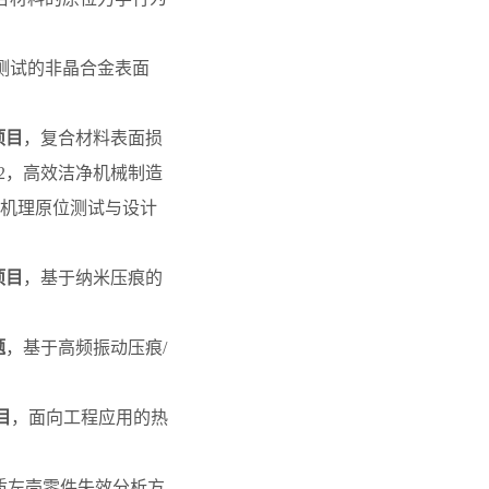
测试的非晶合金表面
项目
，复合材料表面损
26.12，高效洁净机械制造
机理原位测试与设计
项目
，基于纳米压痕的
题
，基于高频振动压痕/
目
，面向工程应用的热
材质左壳零件失效分析方