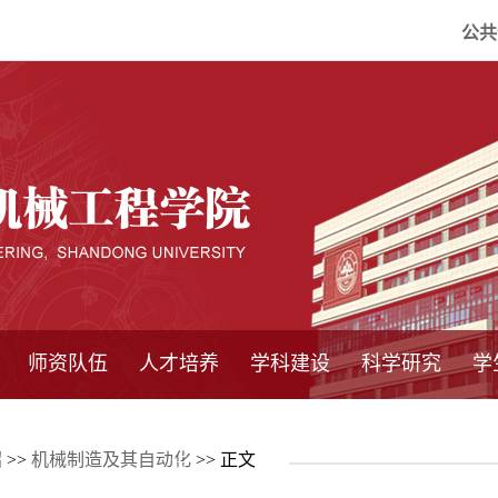
公共
师资队伍
人才培养
学科建设
科学研究
学
系所师资
教师队伍
导师介绍
博士后流动站
研究生学术论
研究生教育
卓越工程师
本科教育
继续教育
实践基地
培养方案
管理规章
实验中心
精品课程
国家重点学科
学科概况
985工程
211工程
大型仪器设备
仪器收费标准
仪器共享办法
固定资产管理
省工程中心
重点实验室
科研领域
科技政策
绍
>>
机械制造及其自动化
>> 正文
坛