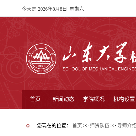
今天是
2026年8月8日 星期六
首页
新闻动态
学院概况
机构设置
通知公告
院所新闻
教学信息
学术动态
学院简报
学院简介
学院领导
办公指南
院长信箱
书记信箱
行政机构
系所设置
研究机构
学术组织
您现在的位置：
首页
>>
师资队伍
>>
导师介