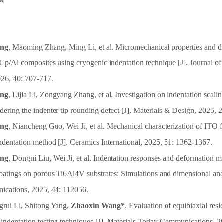
ang
, Maoming Zhang, Ming Li, et al. Micromechanical properties and 
iCp/Al composites using cryogenic indentation technique [J]. Journal o
26, 40: 707-717.
ang
, Lijia Li, Zongyang Zhang, et al. Investigation on indentation scali
idering the indenter tip rounding defect [J]. Materials & Design, 2025, 
ang
, Niancheng Guo, Wei Ji, et al. Mechanical characterization of ITO f
ndentation method [J]. Ceramics International, 2025, 51: 1362-1367.
ang
, Dongni Liu, Wei Ji, et al. Indentation responses and deformation 
oatings on porous Ti6Al4V substrates: Simulations and dimensional anal
cations, 2025, 44: 112056.
ngrui Li, Shitong Yang,
Zhaoxin Wang*
. Evaluation of equibiaxial resi
g indentation testing techniques [J]. Materials Today Communications, 