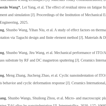
aoxin Wang*
, Lei Yang, et al. The effect of residual stress on fatigue f
ment and simulation [J]. Proceedings of the Institution of Mechanical E
Engineering, 2025.
ang
, Shunbo Wang, Yihan Niu, et al. A study of effect factors on thermal
ntation via Taguchi design and finite element method [J]. Materials & 
ang
, Shunbo Wang, Jiru Wang, et al. Mechanical performance of ITO/A
lass substrate by RF and DC magnetron sputtering [J]. Ceramics Interna
ang
, Meng Zhang, Jiucheng Zhao, et al. Cyclic nanoindentation of ITO
is behavior and cyclic deformation response [J]. Ceramics International
ang
, Shunbo Wangs, Shuilong Zhou, et al. Micro- and macroscopic pla
ing TiAl alloy by nanoindentation [J]. Intermetallics, 2020, 127: 1069