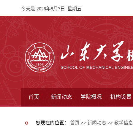
今天是
2026年8月7日 星期五
首页
新闻动态
学院概况
机构设置
通知公告
院所新闻
教学信息
学术动态
学院简报
学院简介
学院领导
办公指南
院长信箱
书记信箱
行政机构
系所设置
研究机构
学术组织
您现在的位置：
首页
>>
新闻动态
>>
教学信息