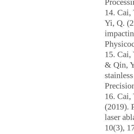
Processi
14. Cai,
Yi, Q. (
impactin
Physicoc
15. Cai,
& Qin, Y
stainles
Precisio
16. Cai, 
(2019). 
laser ab
10(3), 1