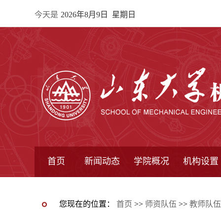
今天是
2026年8月9日 星期日
首页
新闻动态
学院概况
机构设置
通知公告
院所新闻
教学信息
学术动态
学院简报
学院简介
学院领导
办公指南
院长信箱
书记信箱
行政机构
系所设置
研究机构
学术组织
您现在的位置：
首页
>>
师资队伍
>>
教师队伍