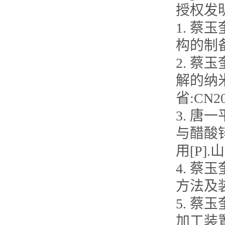
授权发
1. 蔡
构的制备方法
2. 蔡
解的纳
省:CN202
3. 唐
与醋酸
用[P].山
4. 蔡
方法及装置[
5. 蔡
加工装置及方