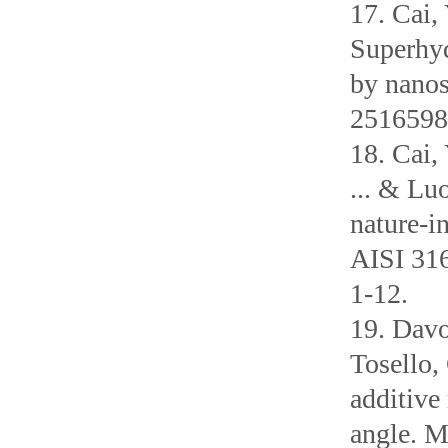
17. Cai,
Superhyd
by nanos
2516598
18. Cai, 
... & Lu
nature-i
AISI 316
1-12.
19. Davo
Tosello,
additive
angle. M