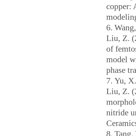
copper: 
modeling
6. Wang,
Liu, Z. 
of femto
model wi
phase tr
7. Yu, X
Liu, Z. 
morpholo
nitride 
Ceramics
8. Tang,