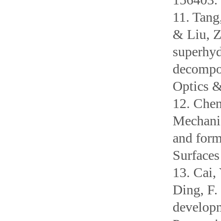
11. Tang
& Liu, Z
superhyd
decompos
Optics &
12. Chen
Mechanis
and form
Surfaces
13. Cai,
Ding, F.
developm