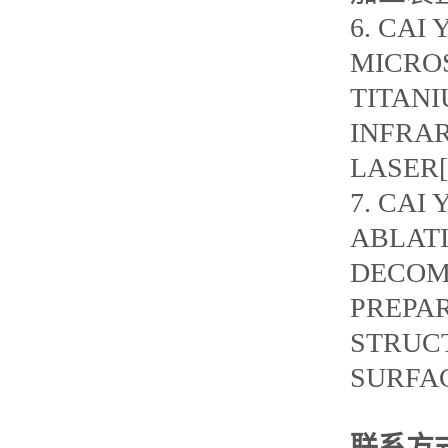
6. CAI 
MICRO
TITANI
INFRA
LASER[P
7. CAI 
ABLAT
DECOM
PREPA
STRUCT
SURFACE
联系方