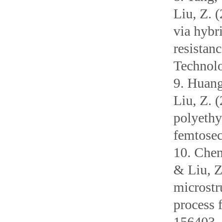
Liu, Z. 
via hybr
resistan
Technolo
9. Huang
Liu, Z. 
polyethy
femtosec
10. Chen
& Liu, Z
microstr
process 
156403.