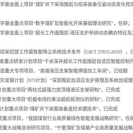
然科学基金面上项目“煤矿井下采场围岩与综采装备位姿动态变化视
然科学基金重点项目“数字煤矿及智能化开采基础理论研究”，在研；
然科学基金面上项目“超长工作面围岩-液压支护系统动态耦合特征及
，综采综放工作面智能降尘系统技术条件（GB/T 37815-2019）
五”国家重点研发计划项目“千米深井超长工作面围岩自适应智能控制
能制造重大专项项目，“高端液压支架智能焊接加工车间”，已结题
础研究发展计划（973计划）“深部围岩自适应支护原理及系统创成
63”计划重点项目“两柱式超强力放顶煤液压支架研制”，已完成
63”计划重大项目“机载电场约束法超前探测仪的研制”，已完成
863”计划重点项目“煤矿井下采掘装备遥控关键技术”，已完成
工程院重点项目，“我国煤炭行业高质量绿色智能发展战略研究”，在
工程院重大战略咨询研究项目，“宁夏煤矿及煤基产业高质量发展战略