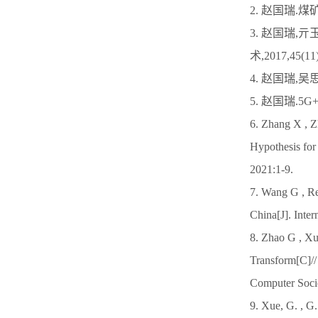
2. 赵国瑞.煤
3. 赵国瑞,
术,2017,45(11)
4. 赵国瑞,吴
5. 赵国瑞.5G
6. Zhang X , Z
Hypothesis for
2021:1-9.
7. Wang G , Ren
China[J]. Inte
8. Zhao G , Xu
Transform[C]//
Computer Socie
9. Xue, G. , G