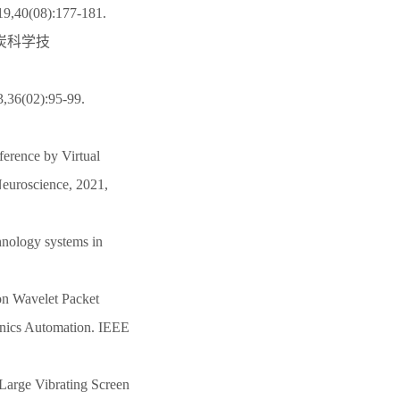
8):177-181.
煤炭科学技
2):95-99.
erence by Virtual
Neuroscience, 2021,
chnology systems in
on Wavelet Packet
onics Automation. IEEE
Large Vibrating Screen