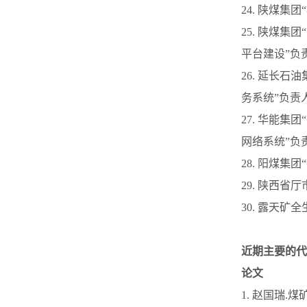
24. 陕煤
25. 陕煤
平台建设”负
26. 延长
务系统”负责
27. 华能
网络系统”负
28. 阳煤
29. 陕西
30. 露天
近期主要的代
论文
1. 赵国瑞.煤