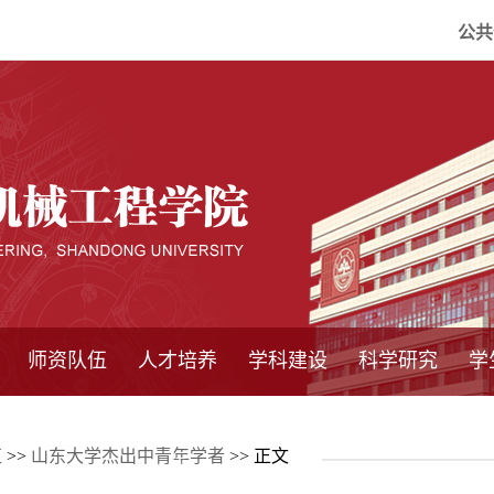
公共
师资队伍
人才培养
学科建设
科学研究
学
系所师资
教师队伍
导师介绍
博士后流动站
研究生学术论
研究生教育
卓越工程师
本科教育
继续教育
实践基地
培养方案
管理规章
实验中心
精品课程
国家重点学科
学科概况
985工程
211工程
大型仪器设备
仪器收费标准
仪器共享办法
固定资产管理
省工程中心
重点实验室
科研领域
科技政策
伍
>>
山东大学杰出中青年学者
>> 正文
坛