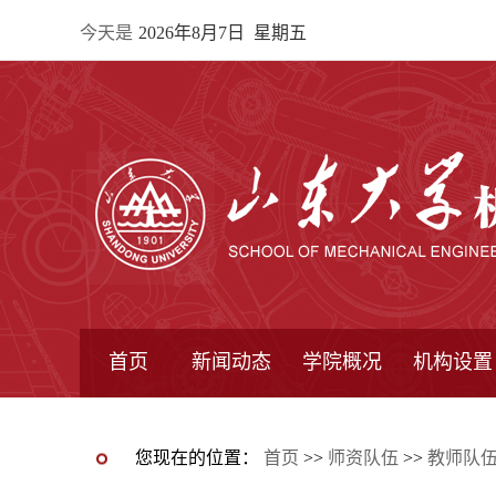
今天是
2026年8月7日 星期五
首页
新闻动态
学院概况
机构设置
通知公告
院所新闻
教学信息
学术动态
学院简报
学院简介
学院领导
办公指南
院长信箱
书记信箱
行政机构
系所设置
研究机构
学术组织
您现在的位置：
首页
>>
师资队伍
>>
教师队