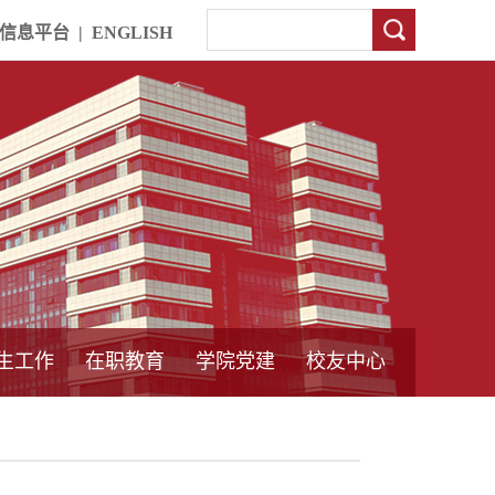
信息平台
|
ENGLISH
生工作
在职教育
学院党建
校友中心
中外合作教育
本专科教育
中心简介
工程博士
同力硕士
培训教育
首页
党员发展管理
样板支部建设
通知公告
工作动态
支部建设
身边榜样