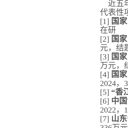
近五
代表性
[1]
国家
在研
[2]
国家
元，结
[3]
国家
万元，
[4]
国家
2024
[5]
“香江
[6]
中国
2022
[7]
山东
336万