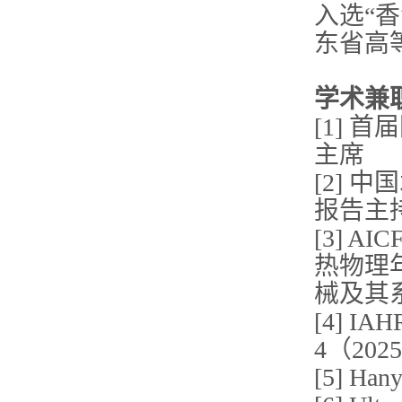
入选“
东省高
学术兼
[1] 
主席
[2] 
报告主
[3] A
热物理
械及其
[4] IA
4（20
[5] Ha