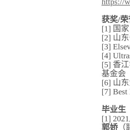
https://
获奖
/
荣
[1] 
[2] 
[3] E
[4] Ul
[5] 
基金会（
[6] 
[7] Bes
毕业生
[1] 202
郭娇
（