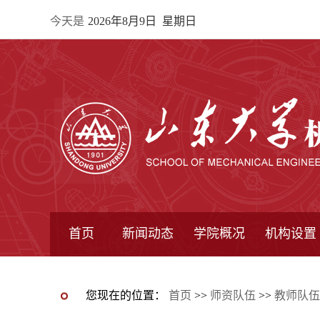
今天是
2026年8月9日 星期日
首页
新闻动态
学院概况
机构设置
通知公告
院所新闻
教学信息
学术动态
学院简报
学院简介
学院领导
办公指南
院长信箱
书记信箱
行政机构
系所设置
研究机构
学术组织
您现在的位置：
首页
>>
师资队伍
>>
教师队伍