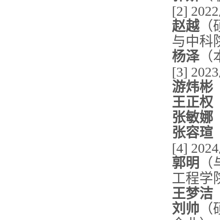
[2] 202
赵越
（
与中科
杨泽
（
[3] 202
游炜彬
王正权
张敏娜
张容瑄
[4] 202
郭明
（
工程学
王梦洁
刘帅
（