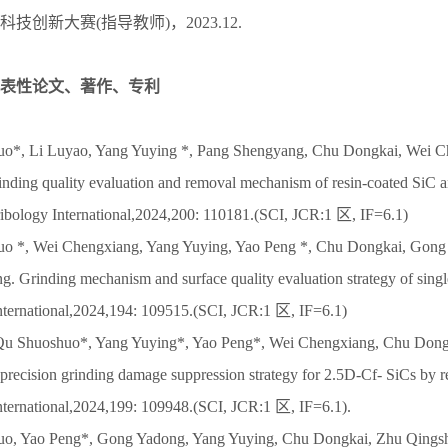
技创新大赛(指导教师)，2023.12.
表性论文、著作、专利
uo*, Li Luyao, Yang Yuying *, Pang Shengyang, Chu Dongkai, Wei Ch
nding quality evaluation and removal mechanism of resin-coated SiC 
.Tribology International,2024,200: 110181.(SCI, JCR:1 区, IF=6.1)
uo *, Wei Chengxiang, Yang Yuying, Yao Peng *, Chu Dongkai, Gon
. Grinding mechanism and surface quality evaluation strategy of singl
International,2024,194: 109515.(SCI, JCR:1 区, IF=6.1)
 Qu Shuoshuo*, Yang Yuying*, Yao Peng*, Wei Chengxiang, Chu Dong
precision grinding damage suppression strategy for 2.5D-Cf- SiCs by re
International,2024,199: 109948.(SCI, JCR:1 区, IF=6.1).
uo, Yao Peng*, Gong Yadong, Yang Yuying, Chu Dongkai, Zhu Qingsh