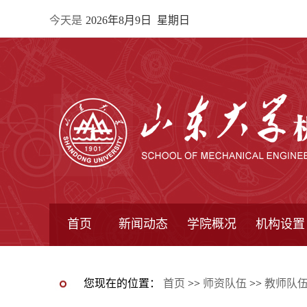
今天是
2026年8月9日 星期日
首页
新闻动态
学院概况
机构设置
通知公告
院所新闻
教学信息
学术动态
学院简报
学院简介
学院领导
办公指南
院长信箱
书记信箱
行政机构
系所设置
研究机构
学术组织
您现在的位置：
首页
>>
师资队伍
>>
教师队