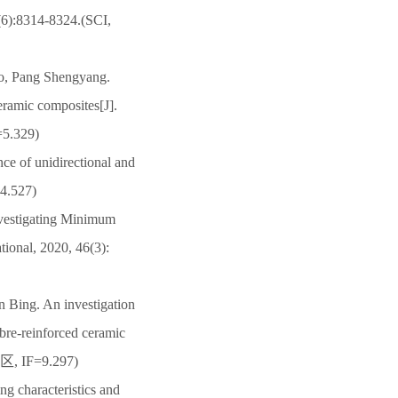
 (6):8314-8324.(SCI,
o, Pang Shengyang.
eramic composites[J].
=5.329)
e of unidirectional and
=4.527)
vestigating Minimum
tional, 2020, 46(3):
Bing. An investigation
ibre-reinforced ceramic
 1区, IF=9.297)
 characteristics and