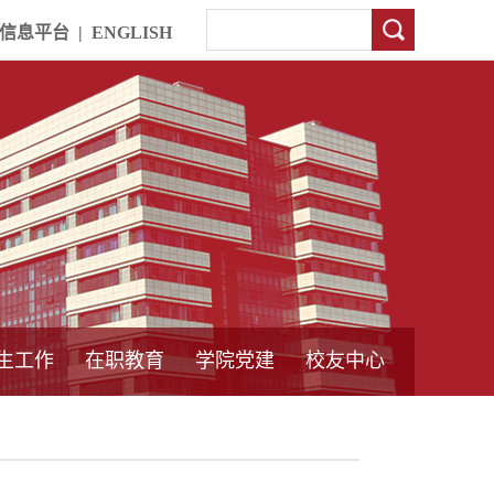
信息平台
|
ENGLISH
生工作
在职教育
学院党建
校友中心
中外合作教育
本专科教育
中心简介
工程博士
同力硕士
培训教育
首页
党员发展管理
样板支部建设
通知公告
工作动态
支部建设
身边榜样