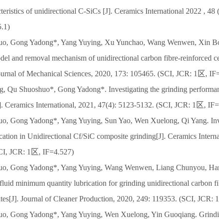
teristics of unidirectional C-SiCs [J]. Ceramics International 2022 , 48
.1)
uo, Gong Yadong*, Yang Yuying, Xu Yunchao, Wang Wenwen, Xin B
el and removal mechanism of unidirectional carbon fibre-reinforced c
Journal of Mechanical Sciences, 2020, 173: 105465. (SCI, JCR: 1区, IF
g, Qu Shuoshuo*, Gong Yadong*. Investigating the grinding performanc
. Ceramics International, 2021, 47(4): 5123-5132. (SCI, JCR: 1区, IF
uo, Gong Yadong*, Yang Yuying, Sun Yao, Wen Xuelong, Qi Yang. In
ation in Unidirectional Cf/SiC composite grinding[J]. Ceramics Interna
CI, JCR: 1区, IF=4.527)
uo, Gong Yadong*, Yang Yuying, Wang Wenwen, Liang Chunyou, Han 
luid minimum quantity lubrication for grinding unidirectional carbon f
tes[J]. Journal of Cleaner Production, 2020, 249: 119353. (SCI, JCR:
uo, Gong Yadong*, Yang Yuying, Wen Xuelong, Yin Guoqiang. Grinding