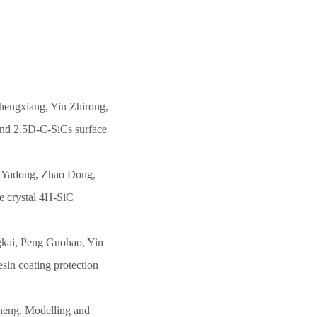
engxiang, Yin Zhirong,
and 2.5D-C-SiCs surface
g Yadong, Zhao Dong,
e crystal 4H-SiC
kai, Peng Guohao, Yin
sin coating protection
eng. Modelling and