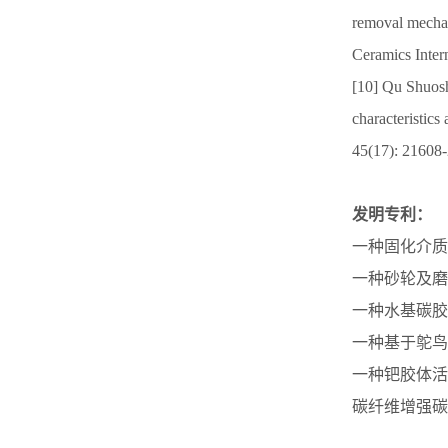
removal mechani
Ceramics Inter
[10] Qu Shuos
characteristic
45(17): 21608
发明专利：
一种固化介质真
一种砂轮及磨削
一种水基碳胶体
一种基于鸵鸟足
一种钯胶体活化液
碳纤维增强碳化