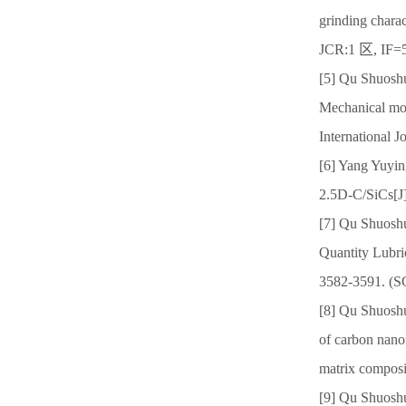
grinding charac
JCR:1 区, IF=5
[5] Qu Shuosh
Mechanical mod
International 
[6] Yang Yuyin
2.5D-C/SiCs[J]
[7] Qu Shuosh
Quantity Lubric
3582-3591. (S
[8] Qu Shuosh
of carbon nanof
matrix composi
[9] Qu Shuosh