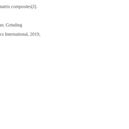
matrix composites[J].
n. Grinding
s International, 2019,