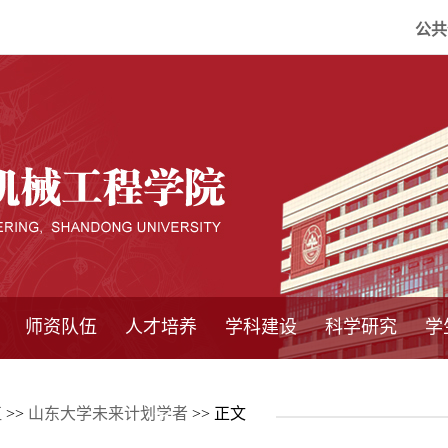
公共
师资队伍
人才培养
学科建设
科学研究
学
系所师资
教师队伍
导师介绍
博士后流动站
研究生学术论
研究生教育
卓越工程师
本科教育
继续教育
实践基地
培养方案
管理规章
实验中心
精品课程
国家重点学科
学科概况
985工程
211工程
大型仪器设备
仪器收费标准
仪器共享办法
固定资产管理
省工程中心
重点实验室
科研领域
科技政策
伍
>>
山东大学未来计划学者
>> 正文
坛