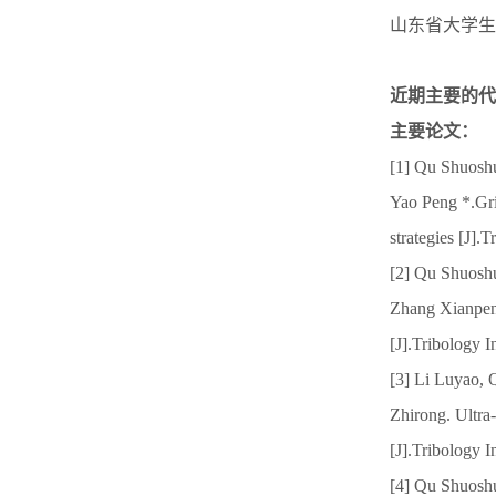
山东省大学生科
近期主要的代
主要论文：
[1] Qu Shuosh
Yao Peng *.Gri
strategies [J]
[2] Qu Shuosh
Zhang Xianpeng
[J].Tribology 
[3] Li Luyao,
Zhirong. Ultra-
[J].Tribology 
[4] Qu Shuosh