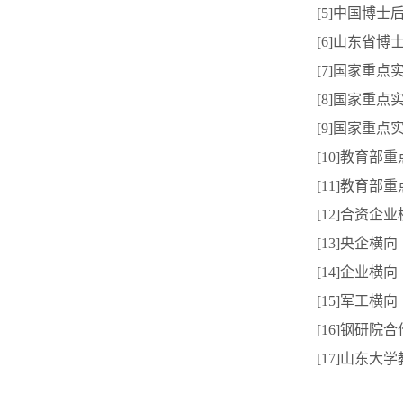
[5
]
中国博士后
[6
]
山东省博
[7
]
国家重点
[8
]
国家重点实
[9
]
国家重点实
[10
]
教育部重
[11
]
教育部重
[12
]
合资企业
[13
]
央企横向
[14
]
企业横向
[15
]
军工横向
[16
]
钢研院合
[17
]
山东大学