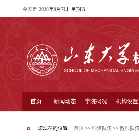
今天是
2026年8月7日 星期五
首页
新闻动态
学院概况
机构设置
通知公告
院所新闻
教学信息
学术动态
学院简报
学院简介
学院领导
办公指南
院长信箱
书记信箱
行政机构
系所设置
研究机构
学术组织
您现在的位置：
首页
>>
师资队伍
>>
教师队