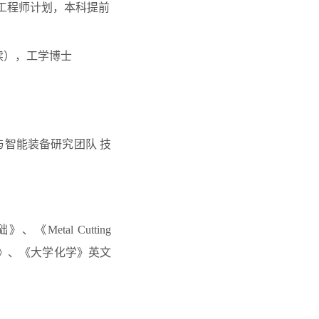
工程师计划，本科
提前
读
）
，工学博士
与智能装备研究团队
技
础》、《
M
etal
Cutting
》、《大学化学》英文