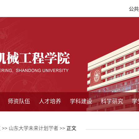
公共
师资队伍
人才培养
学科建设
科学研究
学
系所师资
教师队伍
导师介绍
博士后流动站
研究生学术论
研究生教育
卓越工程师
本科教育
继续教育
实践基地
培养方案
管理规章
实验中心
精品课程
国家重点学科
学科概况
985工程
211工程
大型仪器设备
仪器收费标准
仪器共享办法
固定资产管理
省工程中心
重点实验室
科研领域
科技政策
伍
>>
山东大学未来计划学者
>> 正文
坛