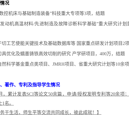
情况
档数控机床与基础制造装备”科技重大专项等
3项，结题
空发动机高温材料/先进制造及故障诊断科学基础”重大研究计划
干切工艺使能关键技术及基础数据库等
国家重点研发计划项目
2
刀具优化及蠕墨铸铁高效切削的研究
产学研项目，
4
00
万，结题
家自然科学基金重点类项目、JMRH
项目、省重大研究
计划等
10余
、著作、专利及指导学生情况
年3月，累计发表SCI等论文50余篇，申请/授权发明专利等20余项；
士1名。
务于生活，师生平等交流共同成长，彼此成就！】