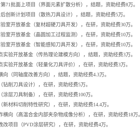
第71批面上项目（界面元素扩散分析），结题，资助经费
8
万。
士后创新计划项目（散热刀具设计），结题，资助经费
5
万。
实验室开放基金（
复材超硬刀具开发
）
，在研，资助经费30万。
验室开放基金（晶圆加工过程监测），在研，资助经费10万。
验室开放基金（智能感知刀具开发），在研，资助经费10万。
点实验开放基金（传热理论建模方向），结题，资助经费
3
万。
点实验开放基金（轻量化刀具评价），在研，资助经费
3
万。
横向
（
同轴度改善方向
）
，结题，资助经费4.3万。
（
钻削刀具设计
）
，在研，资助经费5万。
（
涂层刀具制备
）
，在研，资助经费100万。
（
新材料切削特性研究
）
，在研，资助经费14.4万。
作横向（高温合金内部夹杂物成像分析），在研，资助经费18万
教改项目
（
PVD涂层研究
）
，在研，资助经费4
万。