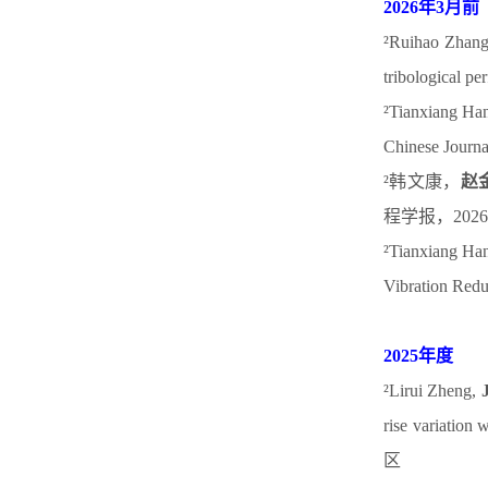
2026
年
3
月前
²
Ruihao Zhan
tribological p
²
Tianxiang Ha
Chinese Journa
²
韩文康
，
赵
程学报，
2026
²
Tianxiang Ha
Vibration Redu
2025
年度
²
Lirui Zheng,
rise variation 
区