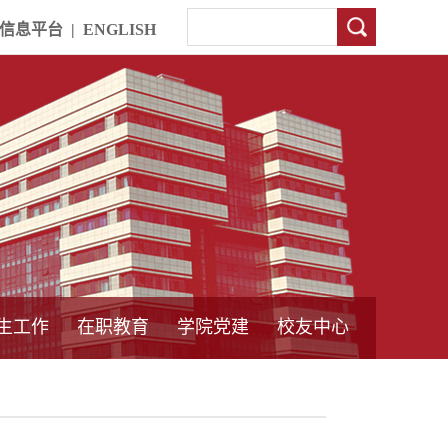
信息平台
|
ENGLISH
生工作
在职教育
学院党建
校友中心
中外合作教育
本专科教育
中心简介
工程博士
同力硕士
培训教育
首页
党员发展管理
样板支部建设
通知公告
工作动态
支部建设
身边榜样