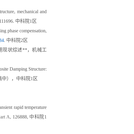
structure, mechanical and
 111696.
中科院
1
区
using phase compensation,
34
.
中科院
2
区
用现状综述
**
，机械工
osite Damping Structure:
稿中），中科院
1
区
ansient rapid temperature
art A
, 126888
,
中科院
1