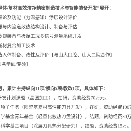
导体/复材高效洁净精密制造技术与智能装备开发”展开：
理论及功能（力温感知）涂层设计评价
振与内流道散热结构设计、制备与评估
冷却装备与极端工况多信号测量系统开发
减材复合加工技术
植入体制备、改性及评价【与山大口腔、山大二院合作】
3
名
学硕
/专硕】
3月，累计
主持纵向
11
项
/横向5
项
/
教改
1项，具体如下：
研发计划课题（晶圆加工），在研，资助经费70万元。
项子任务（陶瓷基复材高性能刀具开发），在研，资助经费100
科学基金青年基金（轻量化散热刀盘设计），结题，资助经费
30
年科学基金项目（涂层刀具热分配研究），结题，资助经费1
5
万