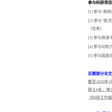
参与科研项目
[1
]
参与
“高
[2
]
参与
“航
（优秀）
[3
]
参与高速
[4
]
参与切削
[5] 参与国
近期部分论文
截至
2026
硕士6名，博
【科研工作服