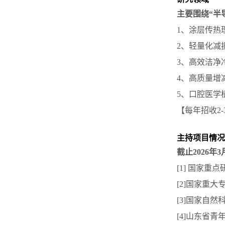
主要围绕“半
1、
涂层传热
2、
轻量化减
3、
高效洁净
4、
高质量增
5、
口腔医学
【每年招收
2-
主持项目情况
截止2026年
[1
]
国家重点
[2
]
国家重大专
[3
]
国家自然
[4
]
山东省青