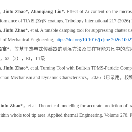
g,
Jinfu Zhao*
,
Zhanqiang Liu*
. Effect of Zr content on the micro
erformance of TiAlSi(Zr)N coatings,
Tribology International 217 (2026)
n,
Jinfu Zhao*,
et al. A tunable damping tool for suppressing chatter 
l of Mechanical Engineering,
https://doi.org/10.1016/j.cjme.2026.1002
金富
*
，等基于热电式传感器的测温方法及其在智能刀具中的应
，
62
（
2
），
EI
，
T1
级
n,
Jinfu Zhao*,
et al. Turning Tool with Built-in TPMS-Particle Comp
ction Mechanism and Dynamic Characteristics
，
2026
（已录用，校
Jinfu Zhao*
，
et al.
Theoretical modelling for accurate prediction of tr
within whole tool tip area
, Applied thermal Engineering,
Volume 278, P