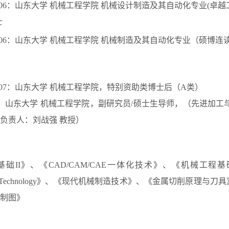
06
：山东
大学
机械
工程学院
机械
设计
制造及其自动化
专业
(卓越
士
06
：
山东大学
机械工程学院
机械制造及其自动化专业（
硕博连
07
：山东大学
机械工程学院，特别资助类博士后（
A类）
：山东大学
机械工程学院，副研究员
/
硕士生
导师
，
（先进加工
负责人：刘战强
教授）
基础
I
I
》、《
CAD/CAM/CAE
一体化技术》、《机械工程基
T
echnology
》、《现代机械制造技术》、《金属切削原理与刀具
制图》