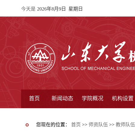
今天是
2026年8月9日 星期日
首页
新闻动态
学院概况
机构设置
通知公告
院所新闻
教学信息
学术动态
学院简报
学院简介
学院领导
办公指南
院长信箱
书记信箱
行政机构
系所设置
研究机构
学术组织
您现在的位置：
首页
>>
师资队伍
>>
教师队伍