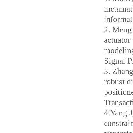
metamate
informat
2. Meng 
actuator
modeling
Signal P
3. Zhang
robust d
positio
Transact
4.Yang J
constrai