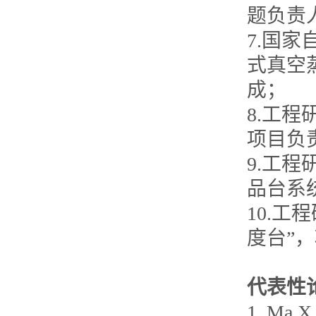
题负责人，
7.国
式真空蒸
成；
8.工
项目负责人
9.工
品台系统
10.
度台”，项
代表性
1. Ma X