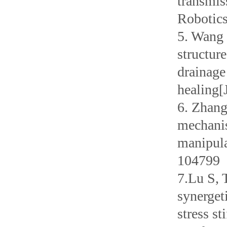
transmis
Robotics
5. Wang 
structur
drainage
healing[
6. Zhang
mechanis
manipula
104799
7.Lu S, 
synerget
stress s