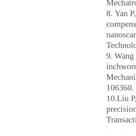
Mechatro
8. Yan P
compensa
nanoscan
Technolo
9. Wang 
inchworm
Mechanic
106360.
10.Liu P
precisio
Transact