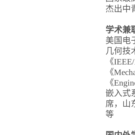
杰出中
学术兼
美国电
几何技
《IEEE/
《Mech
《Eng
嵌入式系
席，山
等