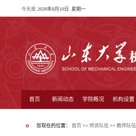
今天是
2026年8月10日 星期一
首页
新闻动态
学院概况
机构设置
通知公告
院所新闻
教学信息
学术动态
学院简报
学院简介
学院领导
办公指南
院长信箱
书记信箱
行政机构
系所设置
研究机构
学术组织
您现在的位置：
首页
>>
师资队伍
>>
教师队伍