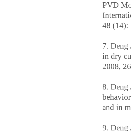
PVD MoS2
Internat
48 (14):
7. Deng 
in dry c
2008, 26
8. Deng 
behavior
and in m
9. Deng 