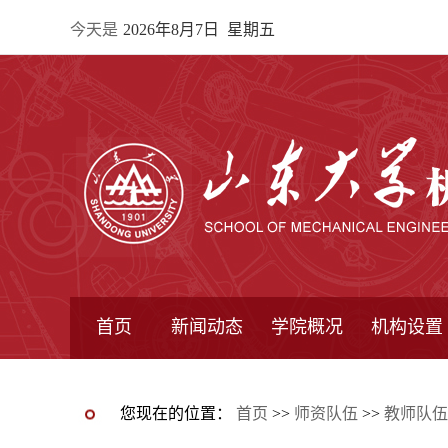
今天是
2026年8月7日 星期五
首页
新闻动态
学院概况
机构设置
通知公告
院所新闻
教学信息
学术动态
学院简报
学院简介
学院领导
办公指南
院长信箱
书记信箱
行政机构
系所设置
研究机构
学术组织
您现在的位置：
首页
>>
师资队伍
>>
教师队伍