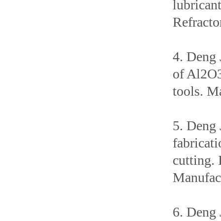
lubricant
Refracto
4. Deng 
of Al2O3
tools. M
5. Deng 
fabricati
cutting.
Manufact
6. Deng 