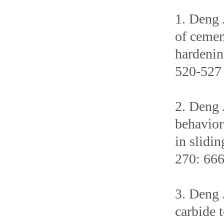
1. Deng 
of cemen
hardenin
520-527
2. Deng 
behavior
in slidin
270: 66
3. Deng 
carbide t