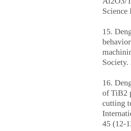
Al2O3/Ti
Science 
15. Deng
behavior
machinin
Society.
16. Deng
of TiB2 
cutting 
Internat
45 (12-1