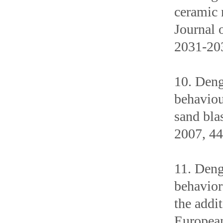
ceramic 
Journal 
2031-20
10. Deng
behaviou
sand bla
2007, 44
11. Deng
behavior
the addit
European