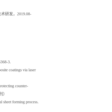
，2019.08-
68-3.
site coatings via laser
rotecting counter-
p期刊）
al sheet forming process.