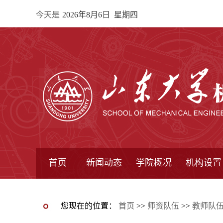
今天是
2026年8月6日 星期四
首页
新闻动态
学院概况
机构设置
通知公告
院所新闻
教学信息
学术动态
学院简报
学院简介
学院领导
办公指南
院长信箱
书记信箱
行政机构
系所设置
研究机构
学术组织
您现在的位置：
首页
>>
师资队伍
>>
教师队