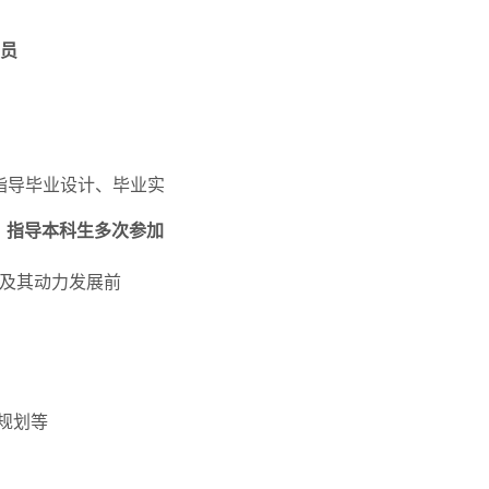
员
指导毕业设计、毕业实
，指导本科生多次参加
n》、《汽车及其动力发展前
规划等