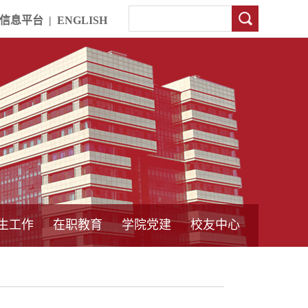
信息平台
|
ENGLISH
生工作
在职教育
学院党建
校友中心
中外合作教育
本专科教育
中心简介
工程博士
同力硕士
培训教育
首页
党员发展管理
样板支部建设
通知公告
工作动态
支部建设
身边榜样