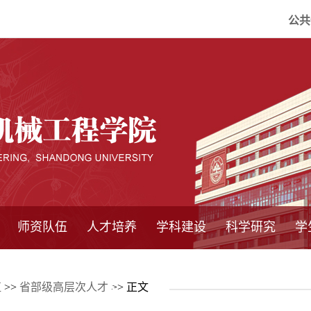
公共
师资队伍
人才培养
学科建设
科学研究
学
系所师资
教师队伍
导师介绍
博士后流动站
研究生学术论
研究生教育
卓越工程师
本科教育
继续教育
实践基地
培养方案
管理规章
实验中心
精品课程
国家重点学科
学科概况
985工程
211工程
大型仪器设备
仪器收费标准
仪器共享办法
固定资产管理
省工程中心
重点实验室
科研领域
科技政策
伍
>>
省部级高层次人才
>> 正文
坛