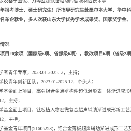
：涉及基于图像、力等监测数据驱动的智能制造技术等
年报考博士、硕士研究生！所指导研究生赴墨尔本大学、华中科
名车企就业，多人次获山东大学优秀学术成果奖、国家奖学金、
情况
项目20余项（国家级6项、省部级6项），教改项目6项（省级2
者青年专家，2023.01-2025.12，主持；
校青年创新团队，2023.01-2025.12，牵头人；
科学基金面上项目，高强铝合金薄壁构件超低温形表一体渐进成
26.12，主持；
科学基金面上项目，钛板植入物宏微复合超声辅助渐进成形新工艺
23.12，主持；
科学基金青年项目(51605258)，铝合金薄板超声辅助渐进成形工