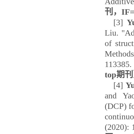
Additiv
刊，IF
[3]
Y
Liu. "Ad
of struc
Methods
113385.
top期
[4]
Y
and Yao
(DCP) fo
continuo
(2020): 