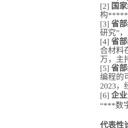
[2]
国家
构***
[3]
省部
研究”，2
[4]
省部
合材料在
万，主
[5]
省部
编程的
2023
[6]
企业
“***数
代表性