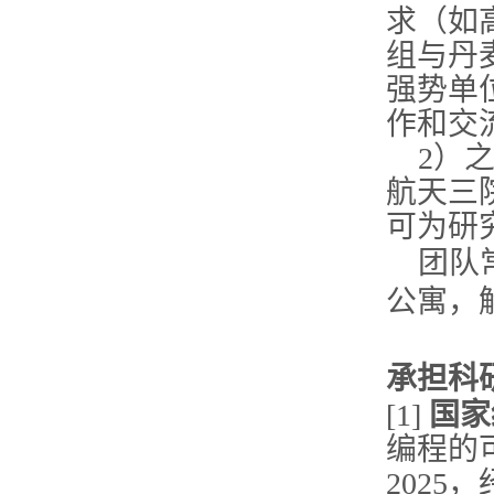
求（如
组与丹
强势单
作和交
2）
航天三
可为研
团队
公寓，
承担科
[1]
国家
编程的
2025