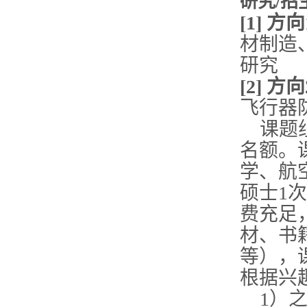
研究
/招
[1] 
材制造
研究
[
2
] 方向
飞行器
课题
名额。
学、航
硕士1
费充足
材、书
等），
根据兴
1）