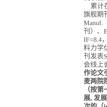
累计在C
旗舰期刊
Manu
刊）、En
IF=8.
料力学优
刊发表
会线上会
作论文
麦两院院
（按第
展, 发
次的（ini