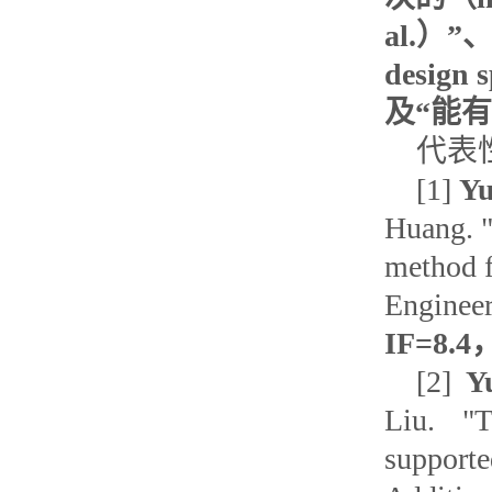
al.）”
desig
及“能有效
代表
[1]
Yu
Huang. "
method f
Engineer
IF=8.4
[2]
Y
Liu. "T
support