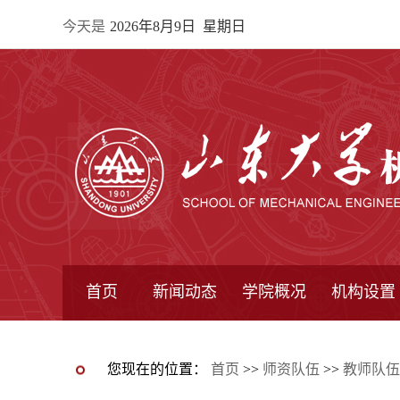
今天是
2026年8月9日 星期日
首页
新闻动态
学院概况
机构设置
通知公告
院所新闻
教学信息
学术动态
学院简报
学院简介
学院领导
办公指南
院长信箱
书记信箱
行政机构
系所设置
研究机构
学术组织
您现在的位置：
首页
>>
师资队伍
>>
教师队伍