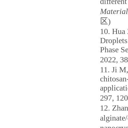
differen
Material
区
)
10.
Hua 
Droplets
Phase Se
2022, 38
11.
Ji M
chitosan
applicat
297,
120
12.
Zhan
alginate
nanocrys