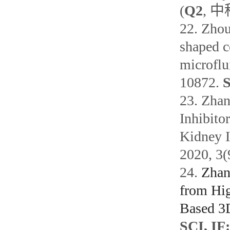
(
Q2
,
中
22.
Zho
shaped c
microflu
10872.
S
23.
Zhan
Inhibito
Kidney I
2020, 3(
24.
Zhan
from Hig
Based 3
SCI, IF: