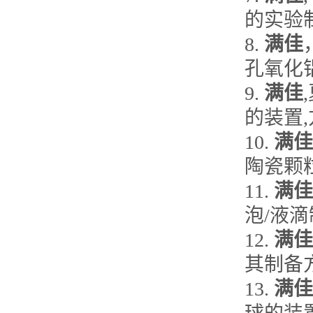
的实验制备
8.
满佳
孔氧化铝
9.
满佳
的装置,方
10.
满佳
陶瓷颗粒的
11.
满佳
泡/液滴制
12.
满佳
其制备方法
13.
满佳