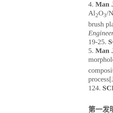
4.
Man 
Al
O
/N
2
3
brush pl
Enginee
19-25.
SC
5.
Man 
morpholo
composit
process[
124.
SCI
第一发