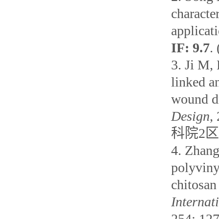
characte
applicat
IF: 9.7
. 
3.
Ji M, 
linked a
wound dr
Design
,
科院
2
区
4.
Zhang
polyviny
chitosan 
Internat
254: 12