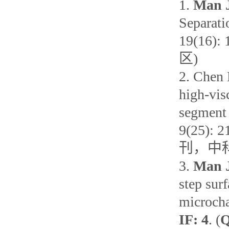
1.
Man 
Separati
19(16): 
区
)
2.
Chen
high-vis
segment 
9(25): 
刊，中
3.
Man 
step surf
microcha
IF: 4
. (