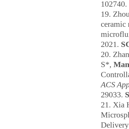
102740.
19.
Zho
ceramic 
microflu
2021.
SC
20.
Zhan
S*,
Man
Controll
ACS Appl
29033.
S
21.
Xia 
Microsph
Delivery