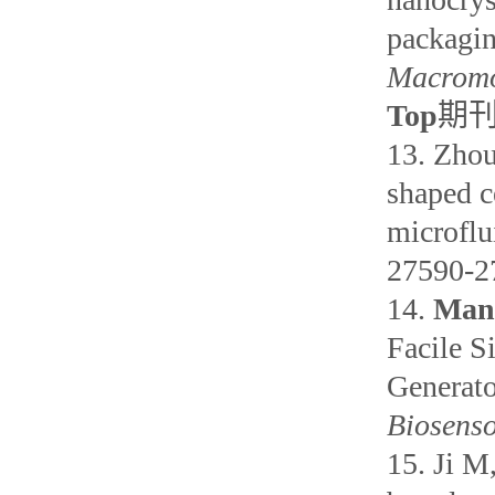
packagin
Macromo
Top
期
13.
Zho
shaped c
microflu
27590-2
14.
Man
Facile S
Generato
Biosens
15.
Ji M,