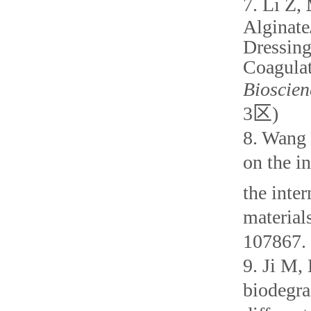
7.
Li Z,
Alginat
Dressing
Coagula
Bioscien
3
区
)
8.
Wang S
on the in
the inte
material
107867.
9.
Ji M, 
biodegra