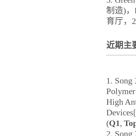
制造)
育厅，2
近期主
1.
Song
Polymer 
High Ant
Devices[
(
Q1
,
To
2.
Song