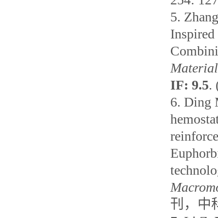
5.
Zhang
Inspire
Combinin
Material
IF: 9.5
. 
6.
Ding 
hemostat
reinforc
Euphorbi
technolo
Macromo
刊，中