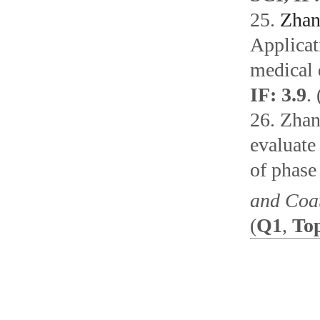
25.
Zhan
Applicat
medical 
IF: 3.9
. 
26.
Zhan
evaluate
of phase
and Coa
(
Q1
,
To