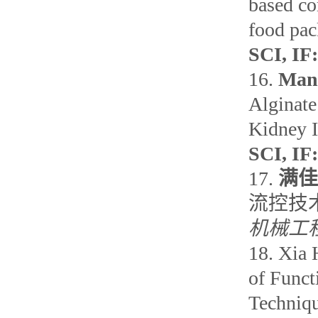
based co
food pa
SCI, IF:
16.
Man
Alginate
Kidney I
SCI, IF:
17.
满佳
流控技
机械工
18.
Xia 
of Funct
Techniq