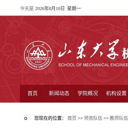
今天是
2026年8月10日 星期一
首页
新闻动态
学院概况
机构设置
通知公告
院所新闻
教学信息
学术动态
学院简报
学院简介
学院领导
办公指南
院长信箱
书记信箱
行政机构
系所设置
研究机构
学术组织
您现在的位置：
首页
>>
师资队伍
>>
教师队伍