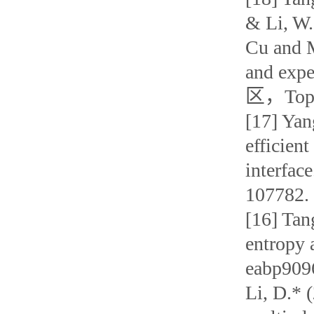
& Li, W.
Cu and 
and exp
区，To
[17] Yan
efficien
interfac
10778
[16] Tan
entropy 
eabp9096
Li, D.* 