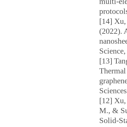
multi-el
protoco
[14] Xu,
(2022). 
nanoshee
Scienc
[13] Tang
Thermal 
graphene
Sciences
[12] Xu,
M., & Su
Solid-St