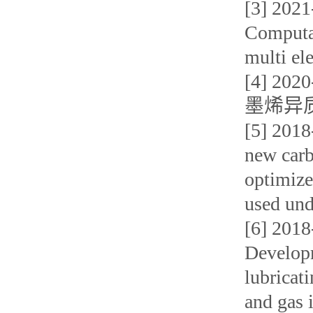
[3] 
Computat
multi e
[4] 
墨烯异
[5] 2
new carb
optimize
used un
[6] 
Developm
lubricati
and ga