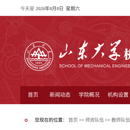
今天是
2026年8月8日 星期六
首页
新闻动态
学院概况
机构设置
通知公告
院所新闻
教学信息
学术动态
学院简报
学院简介
学院领导
办公指南
院长信箱
书记信箱
行政机构
系所设置
研究机构
学术组织
您现在的位置：
首页
>>
师资队伍
>>
教师队伍