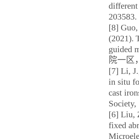
differen
20358
[8] Guo, 
(2021). 
guided m
院一区，
[7] Li, 
in situ f
cast iro
Societ
[6] Liu,
fixed ab
Microele