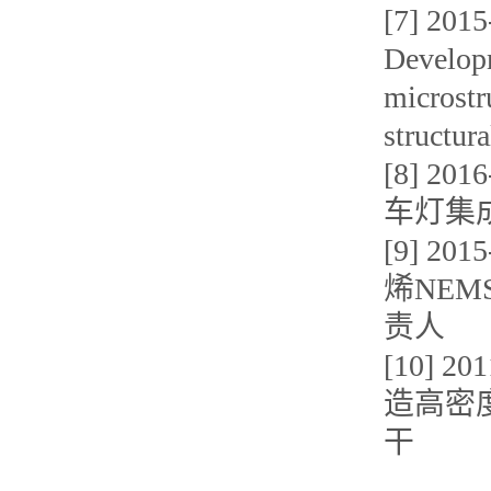
[7] 
Developm
microstr
struct
[8] 
车灯集
[9] 
烯NE
责人
[10]
造高密
干