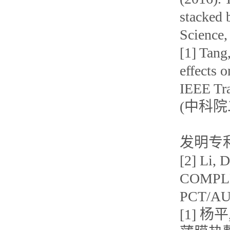
stacked 
Scienc
[1] Tang
effects 
IEEE Tra
(中科院
发明专
[2] Li, D
COMPLE
PCT/AU
[1] 