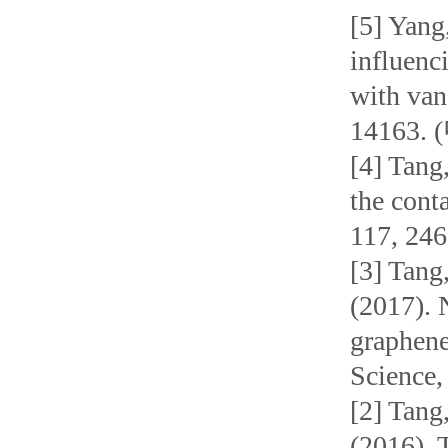
[5] Yang
influenc
with van
14163
[4] Tang
the cont
117, 
[3] Tang,
(2017). 
graphene
Science,
[2] Tang,
(2016). 