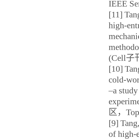
IEEE Sen
[11] Tan
high-ent
mechanic
methodol
(Cel
[10] Tan
cold-wor
–a stud
experim
区，To
[9] Tang
of high