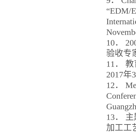
9． Chair
“EDM/EC
Internat
Novembe
10． 
验收专家
11．
2017年
12． Mem
Confere
Guangzh
13．
加工工艺