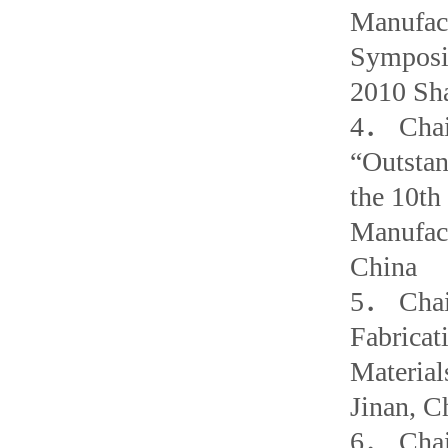
Manufact
Symposi
2010 Sha
4． Chair
“Outstan
the 10th
Manufac
China
5． Chair
Fabricat
Material
Jinan, C
6． Chai