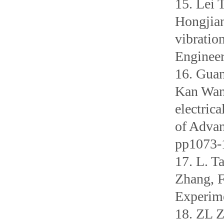
15. Lei
Hongjian
vibratio
Engineer
16. Gua
Kan Wang
electric
of Advan
pp1073-
17. L. T
Zhang, F
Experime
18. ZL 