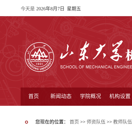
今天是
2026年8月7日 星期五
首页
新闻动态
学院概况
机构设置
通知公告
院所新闻
教学信息
学术动态
学院简报
学院简介
学院领导
办公指南
院长信箱
书记信箱
行政机构
系所设置
研究机构
学术组织
您现在的位置：
首页
>>
师资队伍
>>
教师队伍