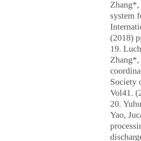
Zhang*,
system f
Internat
(2018) p
19. Luc
Zhang*, 
coordina
Society 
Vol41. (
20. Yuh
Yao, Juca
processi
discharg