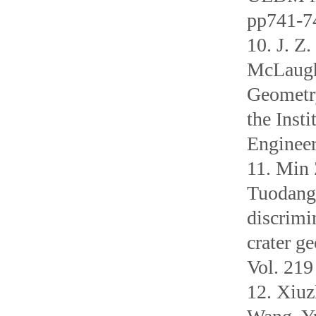
pp741-7
10. J. Z
McLaughl
Geometry
the Inst
Engineer
11. Min 
Tuodang 
discrim
crater g
Vol. 219
12. Xiuz