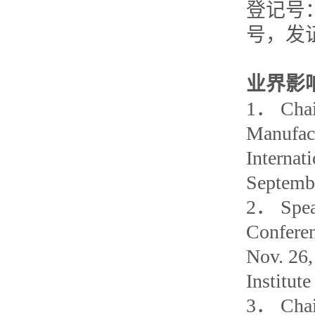
登记号：
号，发证日
业界影
1． Chair
Manufac
Internat
Septembe
2． Speak
Conferen
Nov. 26,
Institut
3． Chair