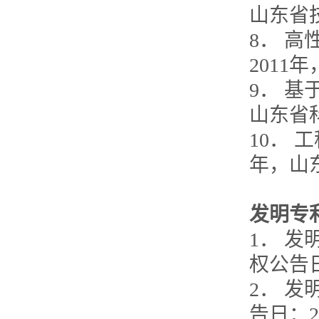
山东省
8． 
201
9． 基
山东省
10． 
年，山
发明专
1． 
权公告日：
2． 
告日：20