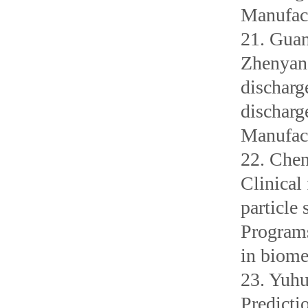
Manufact
21. Gua
Zhenyang
discharg
discharg
Manufac
22. Che
Clinical
particle
Program
in biome
23. Yuh
Predicti