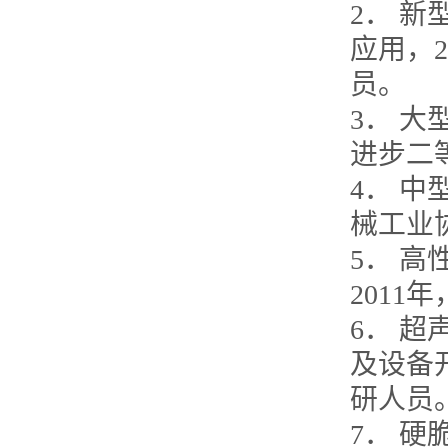
2． 
应用，
员。
3． 
进步二
4． 中
械工业
5． 
201
6． 
及设备
研人员
7． 