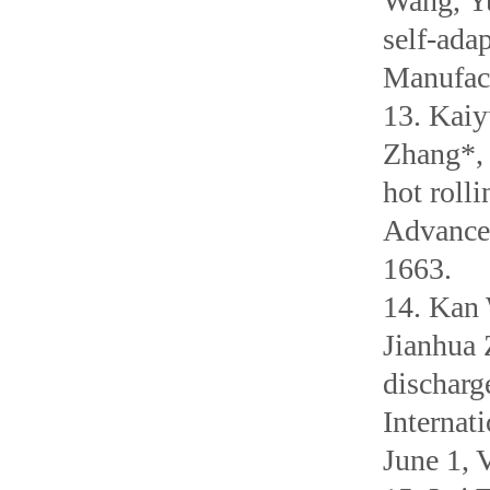
Wang, Yu
self-ada
Manufact
13. Kaiy
Zhang*, 
hot roll
Advanced
1663.
14. Kan
Jianhua 
discharg
Internat
June 1, 