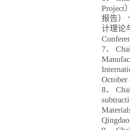
Proj
报告） “M
计理论与方法）
Conferen
7． Chair
Manufac
Internat
October 
8． Chair
subtract
Materia
Qingdao