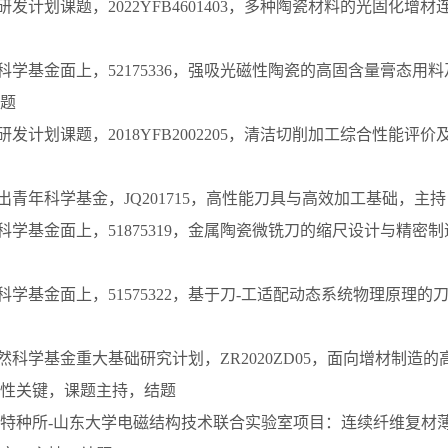
研发计划课题，2022YFB4601403，多种陶瓷材料的光固化增
然科学基金面上，52175336，强吸光磁性陶瓷的高固含量膏态用
题
研发计划课题，2018YFB2002205，清洁切削加工综合性能评
杰出青年科学基金，JQ201715，高性能刀具与高效加工基础，主
然科学基金面上，51875319，金属陶瓷微铣刀的缩尺设计与精密
然科学基金面上，51575322，基于刀-工适配动态系统物理原理
自然科学基金重大基础研究计划，ZR2020ZD05，面向增材制造
性关键，课题主持，结题
业特种所-山东大学电磁结构技术联合实验室项目：连续纤维复材