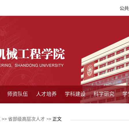
公共
师资队伍
人才培养
学科建设
科学研究
学
系所师资
教师队伍
导师介绍
博士后流动站
研究生学术论
研究生教育
卓越工程师
本科教育
继续教育
实践基地
培养方案
管理规章
实验中心
精品课程
国家重点学科
学科概况
985工程
211工程
大型仪器设备
仪器收费标准
仪器共享办法
固定资产管理
省工程中心
重点实验室
科研领域
科技政策
伍
>>
省部级高层次人才
>> 正文
坛