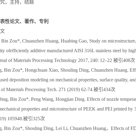
究，主持，结题
表性论文、著作、专利
文
Bin Zou*, Chuanzhen Huang, Huabing Gao, Study on microstructure, 
ty ofefficiently additive manufactured AISI 316L stainless steel by hig
ournal of Materials Processing Technology 2017, 240: 12–22 被引408次
 Bin Zou*, Hongchuan Xiao, Shouling Ding, Chuanzhen Huang. Effec
used deposition modeling on mechanical properties, surface quality, and
 of Materials Processing Tech. 271 (2019) 62-74.被引434次
ng, Bin Zou*, Peng Wang, Hongjian Ding. Effects of nozzle temperat
 mechanical properties and microstructure of PEEK and PEI printed 
(2019) 105948.被引325次
 Bin Zou*, Shouling Ding, Lei Li, Chuanzhen Huang，Effects of F