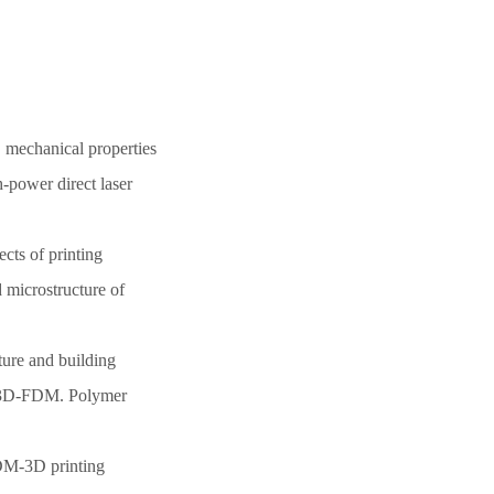
mechanical properties
h-power direct laser
ts of printing
 microstructure of
ure and building
by 3D-FDM. Polymer
DM-3D printing