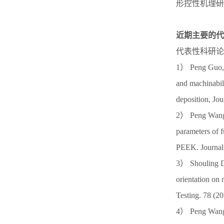
形控性机理研
近期主要的代
代表性科研论
1） Peng Guo, 
and machinabili
deposition, J
2） Peng Wang,
parameters of f
PEEK. Journal
3） Shouling Di
orientation on
Testing. 78 
4） Peng Wang,