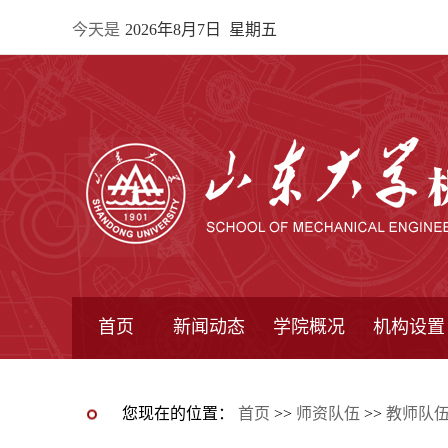
今天是
2026年8月7日 星期五
首页
新闻动态
学院概况
机构设置
通知公告
院所新闻
教学信息
学术动态
学院简报
学院简介
学院领导
办公指南
院长信箱
书记信箱
行政机构
系所设置
研究机构
学术组织
您现在的位置：
首页
>>
师资队伍
>>
教师队