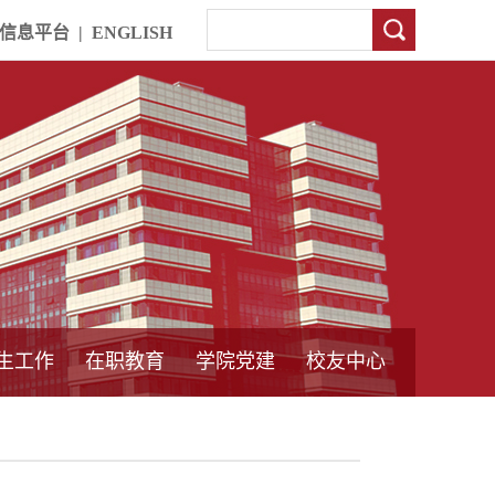
信息平台
|
ENGLISH
生工作
在职教育
学院党建
校友中心
中外合作教育
本专科教育
中心简介
工程博士
同力硕士
培训教育
首页
党员发展管理
样板支部建设
通知公告
工作动态
支部建设
身边榜样