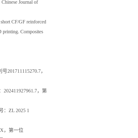
Chinese Journal of
short CF/GF reinforced
 printing. Composites
11115270.7，
11927961.7，第
 2025 1
.X，第一位