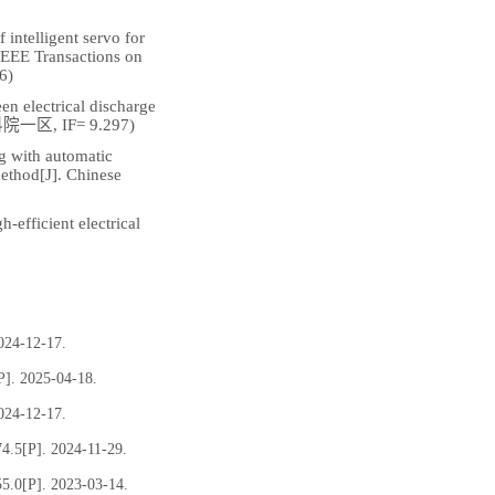
intelligent servo for
. IEEE Transactions on
6)
en electrical discharge
科院一区, IF= 9.297)
ng with automatic
ethod[J]. Chinese
h-efficient electrical
-12-17.
025-04-18.
-12-17.
. 2024-11-29.
. 2023-03-14.