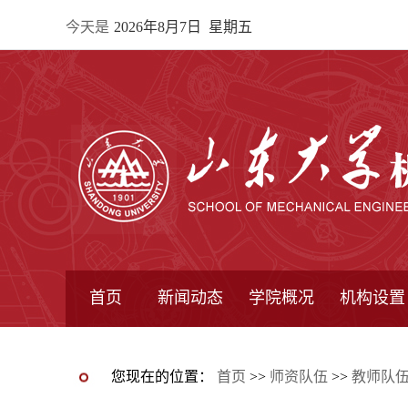
今天是
2026年8月7日 星期五
首页
新闻动态
学院概况
机构设置
通知公告
院所新闻
教学信息
学术动态
学院简报
学院简介
学院领导
办公指南
院长信箱
书记信箱
行政机构
系所设置
研究机构
学术组织
您现在的位置：
首页
>>
师资队伍
>>
教师队