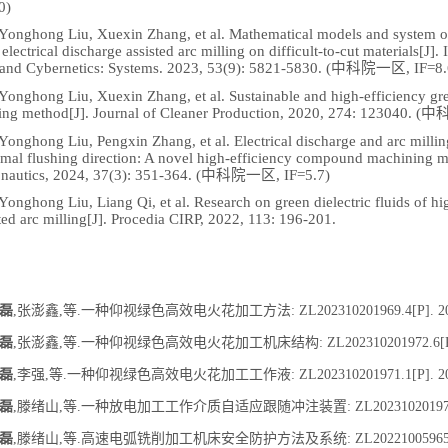
0)
 Yonghong Liu, Xuexin Zhang, et al. Mathematical models and system of 
 electrical discharge assisted arc milling on difficult-to-cut materials[J]
and Cybernetics: Systems. 2023, 53(9): 5821-5830
. (中科院一区, IF=8.
 Yonghong Liu, Xuexin Zhang, et al. Sustainable and high-efficiency gre
ing method[J]. Journal of Cleaner Production, 2020, 274: 123040
. (中
 Yonghong Liu, Pengxin Zhang, et al. Electrical discharge and arc milli
timal flushing direction: A novel high-efficiency compound machining m
onautics,
2024, 37(3): 351-364. (中科院一区, IF=5.7)
 Yonghong Liu, Liang Qi, et al. Research on green dielectric fluids of hig
ted arc milling[J]. Procedia CIRP, 2022, 113: 196-201.
磊
,张澎鑫,等.一种仰视绿色高效电火花加工方法: ZL202310201969.4[P]. 2024
磊
,张澎鑫,等.一种仰视绿色高效电火花加工机床结构: ZL202310201972.6[P]. 2
磊
,李强,等.一种仰视绿色高效电火花加工工作液: ZL202310201971.1[P]. 2024
磊
,滕绪山,等.一种放电加工工作介质自适应跟随冲注装置: ZL202310201974.5[P]
磊
,滕绪山,等.高速电弧铣削加工机床安全防护方法及系统: ZL202210059655.0[P]