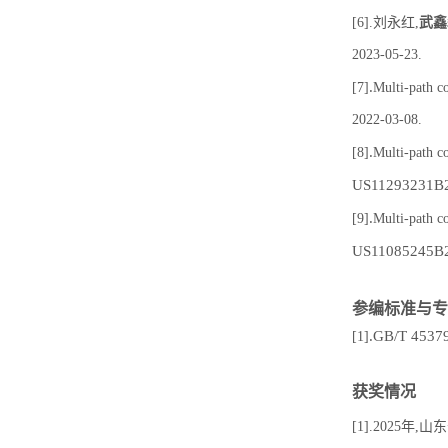
[6].刘永红,
武鑫
2023-05-23.
.
[7]
Multi-path c
2022-03-08.
.
[8]
Multi-path co
US11293231B2
.
[9]
Multi-path co
US11085245B2
参编标准与专
.
GB/T
453
[1]
获奖情况
[1].2025年