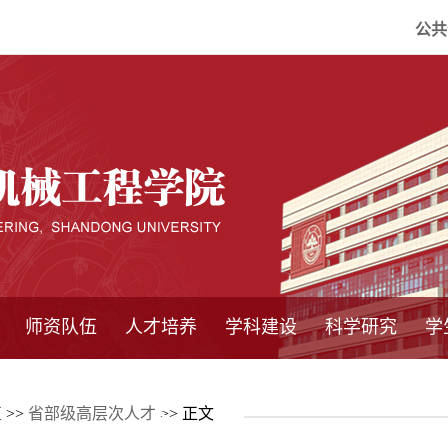
公共
师资队伍
人才培养
学科建设
科学研究
学
系所师资
教师队伍
导师介绍
博士后流动站
研究生学术论
研究生教育
卓越工程师
本科教育
继续教育
实践基地
培养方案
管理规章
实验中心
精品课程
国家重点学科
学科概况
985工程
211工程
大型仪器设备
仪器收费标准
仪器共享办法
固定资产管理
省工程中心
重点实验室
科研领域
科技政策
伍
>>
省部级高层次人才
>> 正文
坛