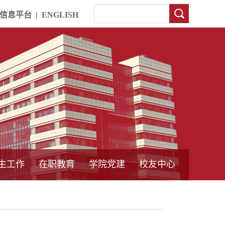
信息平台
|
ENGLISH
生工作
在职教育
学院党建
校友中心
中外合作教育
本专科教育
中心简介
工程博士
同力硕士
培训教育
首页
党员发展管理
样板支部建设
通知公告
工作动态
支部建设
身边榜样