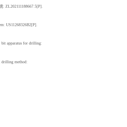
111188667.5[P].
ystem: US11268326B2[P]
.
bit apparatus for drilling:
d drilling method: