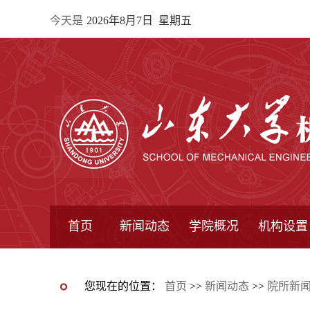
今天是
2026年8月7日 星期五
首页
新闻动态
学院概况
机构设置
通知公告
院所新闻
教学信息
学术动态
学院简报
学院简介
学院领导
办公指南
院长信箱
书记信箱
行政机构
系所设置
研究机构
学术组织
您现在的位置：
首页
>>
新闻动态
>>
院所新