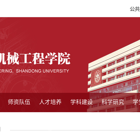
公共
师资队伍
人才培养
学科建设
科学研究
学
系所师资
教师队伍
导师介绍
博士后流动站
研究生学术论
研究生教育
卓越工程师
本科教育
继续教育
实践基地
培养方案
管理规章
实验中心
精品课程
国家重点学科
学科概况
985工程
211工程
大型仪器设备
仪器收费标准
仪器共享办法
固定资产管理
省工程中心
重点实验室
科研领域
科技政策
闻
坛