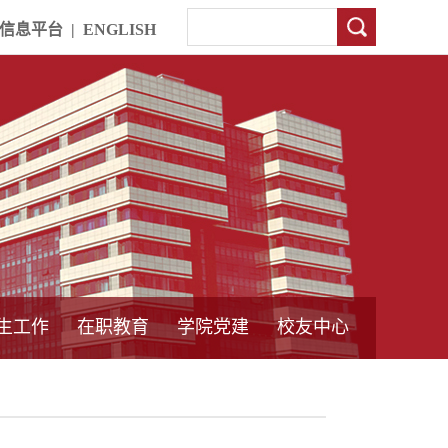
信息平台
|
ENGLISH
生工作
在职教育
学院党建
校友中心
中外合作教育
本专科教育
中心简介
工程博士
同力硕士
培训教育
首页
党员发展管理
样板支部建设
通知公告
工作动态
支部建设
身边榜样