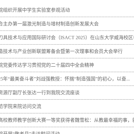
院组织开展中学生实验室参观活动
合主办第一届激光制造与增材制造创新发展大会
进刀具技术与应用国际研讨会（ISACT 2025）在山东大学威海校区举.
造技术与产业创新联盟筹备会暨第一次理事和会员大会举行
院党委传达学习贯彻党的二十届四中全会精神
25年“最美奋斗者”刘战强教授：怀揣“制造强国”的初心，以奋...
资源厅副厅长张达一行到我院交流座谈
范学院来院访问交流
高校教师教学创新大赛一等奖获得者魏雪松：从教最幸福的事，就.
院开展“敬老月”走访慰问活动