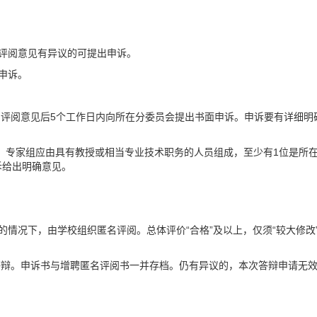
评阅意见有异议的可提出申诉。
申诉。
到评阅意见后5个工作日内向所在分委员会提出书面申诉。申诉要有详细
审查，专家组应由具有教授或相当专业技术职务的人员组成，至少有1位是所
诉给出明确意见。
情况下，由学校组织匿名评阅。总体评价“合格”及以上，仅须“较大修改”
答辩。申诉书与增聘匿名评阅书一并存档。仍有异议的，本次答辩申请无