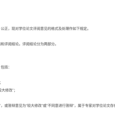
、公正，现对学位论文评阅意见的格式及处理作如下规定。
语和评阅结论。评阅结论分为两部分。
，包括：
；
较大修改”；
”，或答辩意见为“较大修改”或“不同意进行答辩”，属于专家对学位论文存